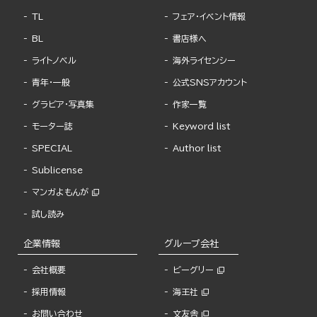
TL
フェア・イベント情報
BL
書店様へ
ライトノベル
海外ライセンシー
青年・一般
公式SNSアカウント
グラビア・写真集
作家一覧
モーター誌
Keyword list
SPECIAL
Author list
Sublicense
マンガよもんが
試し読み
企業情報
グループ会社
会社概要
ビーグリー
採用情報
海王社
お問い合わせ
文友舎