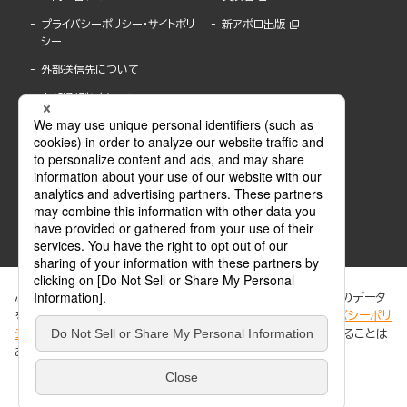
プライバシーポリシー・サイトポリ
新アポロ出版
シー
外部送信先について
内部通報制度について
ぶんか社が運営するサイトでは、利便性向上のためにCookie等のデータ
を使用しています。 当社のCookieについての詳細は、「
プライバシーポリ
シー
」をご覧ください。当サイトでは、訪問者の個人情報を追跡することは
ABJマークは、この電子書店・電子書籍配信サービスが、著作権者からコンテンツ使用許諾を
ありません。
得た正規版配信サービスであることを示す登録商標(登録番号 第6091713号)です。
ABJマークの詳細、ABJマークを掲示しているサービスの一覧はこちら。
https://aebs.or.jp/
同意する