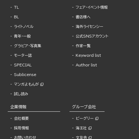
TL
フェア・イベント情報
BL
書店様へ
ライトノベル
海外ライセンシー
青年・一般
公式SNSアカウント
グラビア・写真集
作家一覧
モーター誌
Keyword list
SPECIAL
Author list
Sublicense
マンガよもんが
試し読み
企業情報
グループ会社
会社概要
ビーグリー
採用情報
海王社
お問い合わせ
文友舎