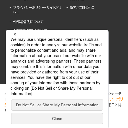
プライバシーポリシー・サイトポリ
新アポロ出版
シー
外部送信先について
内部通報制度について
ぶんか社が運営するサイトでは、利便性向上のためにCookie等のデータ
を使用しています。 当社のCookieについての詳細は、「
プライバシーポリ
シー
」をご覧ください。当サイトでは、訪問者の個人情報を追跡することは
ABJマークは、この電子書店・電子書籍配信サービスが、著作権者からコンテンツ使用許諾を
ありません。
得た正規版配信サービスであることを示す登録商標(登録番号 第6091713号)です。
ABJマークの詳細、ABJマークを掲示しているサービスの一覧はこちら。
https://aebs.or.jp/
同意する