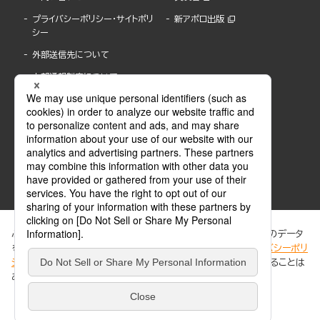
プライバシーポリシー・サイトポリ
新アポロ出版
シー
外部送信先について
内部通報制度について
ぶんか社が運営するサイトでは、利便性向上のためにCookie等のデータ
を使用しています。 当社のCookieについての詳細は、「
プライバシーポリ
シー
」をご覧ください。当サイトでは、訪問者の個人情報を追跡することは
ABJマークは、この電子書店・電子書籍配信サービスが、著作権者からコンテンツ使用許諾を
ありません。
得た正規版配信サービスであることを示す登録商標(登録番号 第6091713号)です。
ABJマークの詳細、ABJマークを掲示しているサービスの一覧はこちら。
https://aebs.or.jp/
同意する