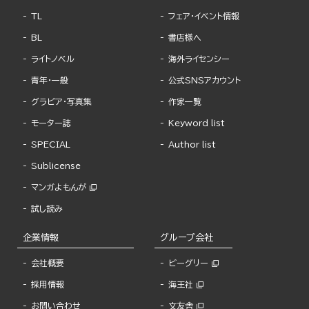
TL
フェア・イベント情報
BL
書店様へ
ライトノベル
海外ライセンシー
青年・一般
公式SNSアカウント
グラビア・写真集
作家一覧
モーター誌
Keyword list
SPECIAL
Author list
Sublicense
マンガよもんが
試し読み
企業情報
グループ会社
会社概要
ビーグリー
採用情報
海王社
お問い合わせ
文友舎