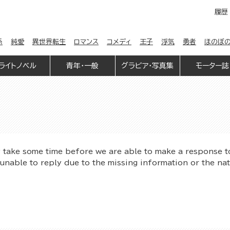
履歴
係
純愛
異世界転生
ロマンス
コメディ
王子
浮気
勇者
ほのぼ
ライトノベル
青年・一般
グラビア・写真集
モーター誌
y take some time before we are able to make a response t
unable to reply due to the missing information or the na