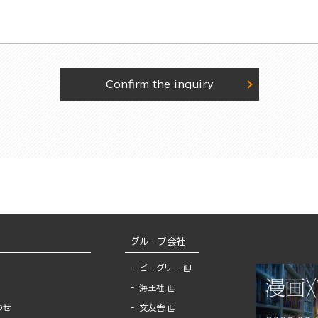
Confirm the inquiry
グループ会社
ビーグリー
海王社
わせ
文友舎