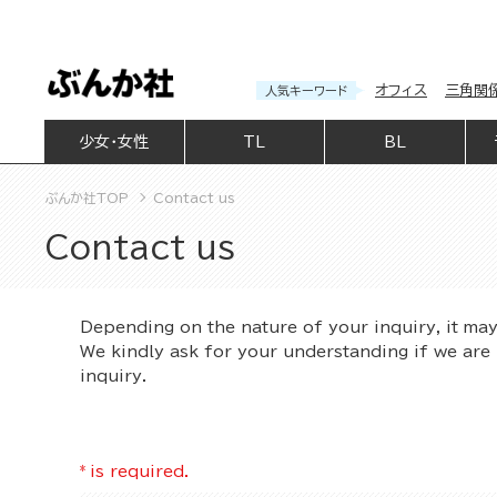
オフィス
三角関
人気キーワード
少女・女性
TL
BL
ぶんか社TOP
Contact us
Contact us
Depending on the nature of your inquiry, it ma
We kindly ask for your understanding if we are 
inquiry.
*
is required.