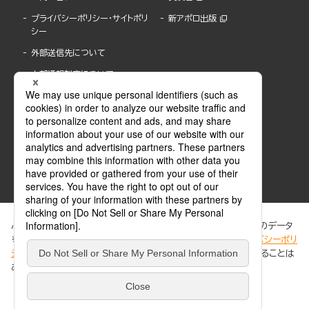
プライバシーポリシー・サイトポリ
新アポロ出版
シー
外部送信先について
内部通報制度について
ぶんか社が運営するサイトでは、利便性向上のためにCookie等のデータ
を使用しています。 当社のCookieについての詳細は、「
プライバシーポリ
シー
」をご覧ください。当サイトでは、訪問者の個人情報を追跡することは
ABJマークは、この電子書店・電子書籍配信サービスが、著作権者からコンテンツ使用許諾を
ありません。
得た正規版配信サービスであることを示す登録商標(登録番号 第6091713号)です。
ABJマークの詳細、ABJマークを掲示しているサービスの一覧はこちら。
https://aebs.or.jp/
同意する