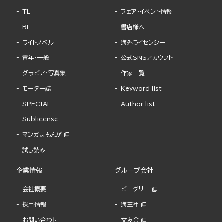
TL
フェア・イベント情報
BL
書店様へ
ライトノベル
海外ライセンシー
青年・一般
公式SNSアカウント
グラビア・写真集
作家一覧
モーター誌
Keyword list
SPECIAL
Author list
Sublicense
マンガよもんが
試し読み
企業情報
グループ会社
会社概要
ビーグリー
採用情報
海王社
お問い合わせ
文友舎