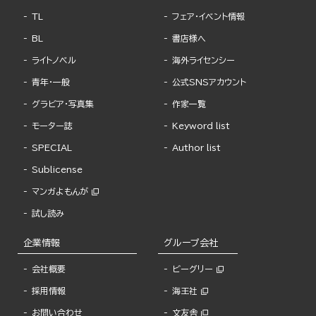
TL
フェア・イベント情報
BL
書店様へ
ライトノベル
海外ライセンシー
青年・一般
公式SNSアカウント
グラビア・写真集
作家一覧
モーター誌
Keyword list
SPECIAL
Author list
Sublicense
マンガよもんが
試し読み
企業情報
グループ会社
会社概要
ビーグリー
採用情報
海王社
お問い合わせ
文友舎