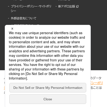
プライバシーポリシー・サイトポリ
新アポロ出版
シー
外部送信先について
内部通報制度について
ぶんか社が運営するサイトでは、利便性向上のためにCookie等のデータ
を使用しています。 当社のCookieについての詳細は、「
プライバシーポリ
シー
」をご覧ください。当サイトでは、訪問者の個人情報を追跡することは
ABJマークは、この電子書店・電子書籍配信サービスが、著作権者からコンテンツ使用許諾を
ありません。
得た正規版配信サービスであることを示す登録商標(登録番号 第6091713号)です。
ABJマークの詳細、ABJマークを掲示しているサービスの一覧はこちら。
https://aebs.or.jp/
同意する