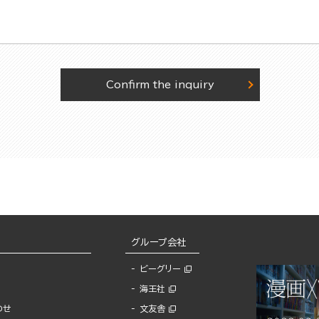
Confirm the inquiry
グループ会社
ビーグリー
海王社
わせ
文友舎