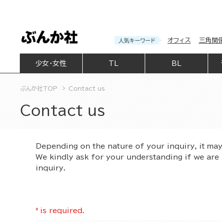
オフィス
三角関
人気キーワード
少女・女性
TL
BL
ぶんか社TOP
Contact us
Contact us
Depending on the nature of your inquiry, it ma
We kindly ask for your understanding if we are 
inquiry.
*
is required.