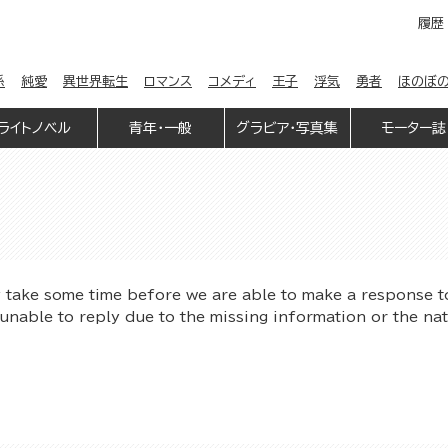
履歴
係
純愛
異世界転生
ロマンス
コメディ
王子
浮気
勇者
ほのぼ
ライトノベル
青年・一般
グラビア・写真集
モーター誌
y take some time before we are able to make a response t
unable to reply due to the missing information or the na