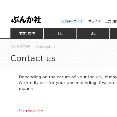
オフィス
三角関
人気キーワード
少女・女性
TL
BL
ぶんか社TOP
Contact us
Contact us
Depending on the nature of your inquiry, it ma
We kindly ask for your understanding if we are 
inquiry.
*
is required.