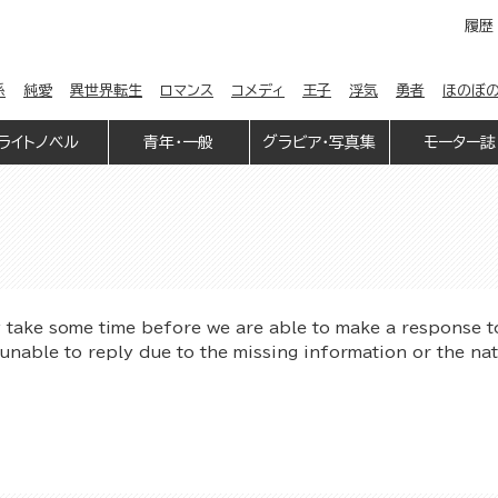
履歴
係
純愛
異世界転生
ロマンス
コメディ
王子
浮気
勇者
ほのぼ
ライトノベル
青年・一般
グラビア・写真集
モーター誌
y take some time before we are able to make a response t
unable to reply due to the missing information or the na