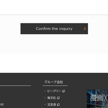
Confirm the inquiry
グループ会社
ビーグリー
海王社
わせ
文友舎