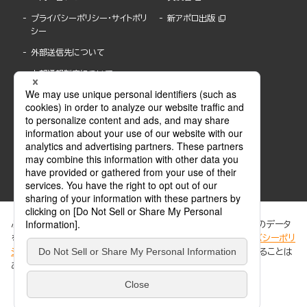
プライバシーポリシー・サイトポリ
新アポロ出版
シー
外部送信先について
内部通報制度について
ぶんか社が運営するサイトでは、利便性向上のためにCookie等のデータ
を使用しています。 当社のCookieについての詳細は、「
プライバシーポリ
シー
」をご覧ください。当サイトでは、訪問者の個人情報を追跡することは
ABJマークは、この電子書店・電子書籍配信サービスが、著作権者からコンテンツ使用許諾を
ありません。
得た正規版配信サービスであることを示す登録商標(登録番号 第6091713号)です。
ABJマークの詳細、ABJマークを掲示しているサービスの一覧はこちら。
https://aebs.or.jp/
同意する