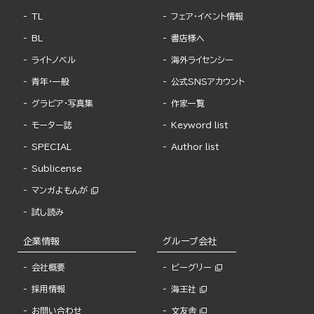
TL
フェア・イベント情報
BL
書店様へ
ライトノベル
海外ライセンシー
青年・一般
公式SNSアカウント
グラビア・写真集
作家一覧
モーター誌
Keyword list
SPECIAL
Author list
Sublicense
マンガよもんが
試し読み
企業情報
グループ会社
会社概要
ビーグリー
採用情報
海王社
お問い合わせ
文友舎