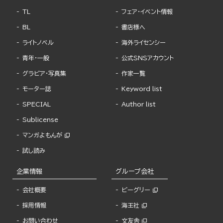
TL
フェア・イベント情報
BL
書店様へ
ライトノベル
海外ライセンシー
青年・一般
公式SNSアカウント
グラビア・写真集
作家一覧
モーター誌
Keyword list
SPECIAL
Author list
Sublicense
マンガよもんが
試し読み
企業情報
グループ会社
会社概要
ビーグリー
採用情報
海王社
お問い合わせ
文友舎