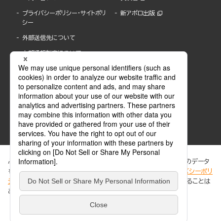
プライバシーポリシー・サイトポリ
新アポロ出版
シー
外部送信先について
内部通報制度について
ぶんか社が運営するサイトでは、利便性向上のためにCookie等のデータ
を使用しています。 当社のCookieについての詳細は、「
プライバシーポリ
シー
」をご覧ください。当サイトでは、訪問者の個人情報を追跡することは
ABJマークは、この電子書店・電子書籍配信サービスが、著作権者からコンテンツ使用許諾を
ありません。
得た正規版配信サービスであることを示す登録商標(登録番号 第6091713号)です。
ABJマークの詳細、ABJマークを掲示しているサービスの一覧はこちら。
https://aebs.or.jp/
同意する