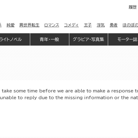
履歴
係
純愛
異世界転生
ロマンス
コメディ
王子
浮気
勇者
ほのぼ
ライトノベル
青年・一般
グラビア・写真集
モーター誌
y take some time before we are able to make a response t
unable to reply due to the missing information or the na