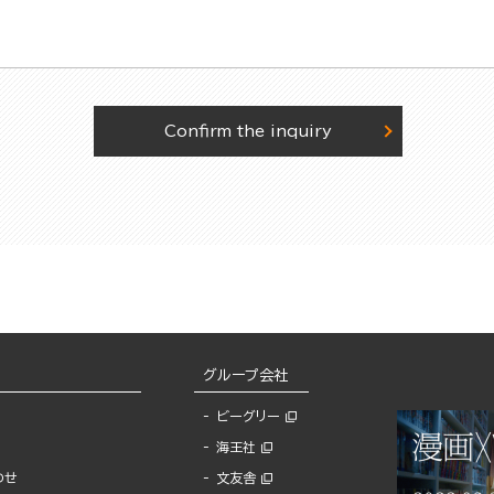
Confirm the inquiry
グループ会社
ビーグリー
海王社
わせ
文友舎