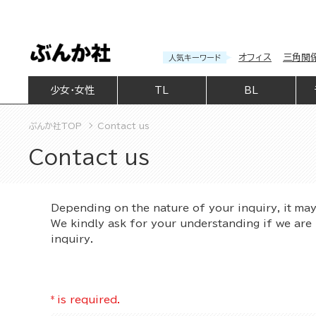
オフィス
三角関
人気キーワード
少女・女性
TL
BL
ぶんか社TOP
Contact us
Contact us
Depending on the nature of your inquiry, it ma
We kindly ask for your understanding if we are 
inquiry.
*
is required.