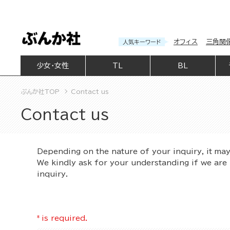
オフィス
三角関
人気キーワード
少女・女性
TL
BL
ぶんか社TOP
Contact us
Contact us
Depending on the nature of your inquiry, it ma
We kindly ask for your understanding if we are 
inquiry.
*
is required.