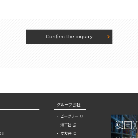
Confirm the inquiry
グループ会社
ビーグリー
海王社
わせ
文友舎