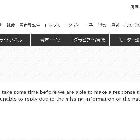
履歴
係
純愛
異世界転生
ロマンス
コメディ
王子
浮気
勇者
ほのぼ
ライトノベル
青年・一般
グラビア・写真集
モーター誌
y take some time before we are able to make a response t
unable to reply due to the missing information or the na