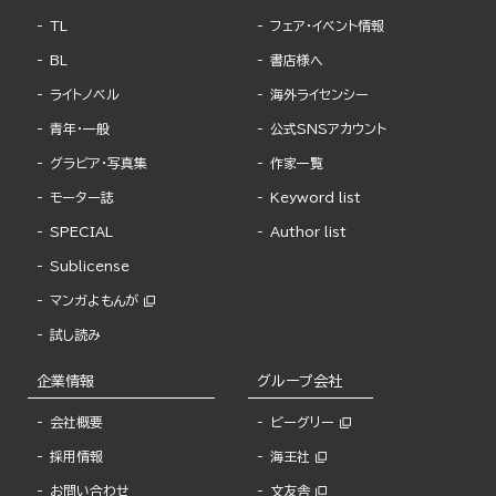
TL
フェア・イベント情報
BL
書店様へ
ライトノベル
海外ライセンシー
青年・一般
公式SNSアカウント
グラビア・写真集
作家一覧
モーター誌
Keyword list
SPECIAL
Author list
Sublicense
マンガよもんが
試し読み
企業情報
グループ会社
会社概要
ビーグリー
採用情報
海王社
お問い合わせ
文友舎