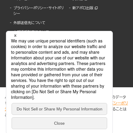
プライバシーポリシー・サイトポリ
新アポロ出版
シー
外部送信先について
内部通報制度について
ぶんか社が運営するサイトでは、利便性向上のためにCookie等のデータ
を使用しています。 当社のCookieについての詳細は、「
プライバシーポリ
シー
」をご覧ください。当サイトでは、訪問者の個人情報を追跡することは
ABJマークは、この電子書店・電子書籍配信サービスが、著作権者からコンテンツ使用許諾を
ありません。
得た正規版配信サービスであることを示す登録商標(登録番号 第6091713号)です。
ABJマークの詳細、ABJマークを掲示しているサービスの一覧はこちら。
https://aebs.or.jp/
同意する