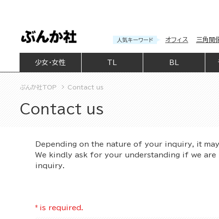
オフィス
三角関
人気キーワード
少女・女性
TL
BL
ぶんか社TOP
Contact us
Contact us
Depending on the nature of your inquiry, it ma
We kindly ask for your understanding if we are 
inquiry.
*
is required.