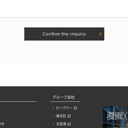
Confirm the inquiry
グループ会社
ビーグリー
海王社
わせ
文友舎