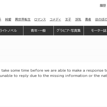
履歴
係
純愛
異世界転生
ロマンス
コメディ
王子
浮気
勇者
ほのぼ
ライトノベル
青年・一般
グラビア・写真集
モーター誌
y take some time before we are able to make a response t
unable to reply due to the missing information or the na