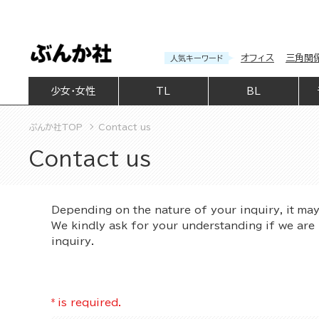
オフィス
三角関
人気キーワード
少女・女性
TL
BL
ぶんか社TOP
Contact us
Contact us
Depending on the nature of your inquiry, it ma
We kindly ask for your understanding if we are 
inquiry.
*
is required.