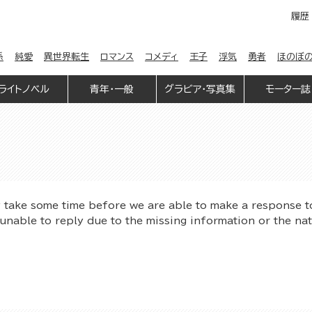
履歴
係
純愛
異世界転生
ロマンス
コメディ
王子
浮気
勇者
ほのぼ
ライトノベル
青年・一般
グラビア・写真集
モーター誌
y take some time before we are able to make a response t
unable to reply due to the missing information or the na