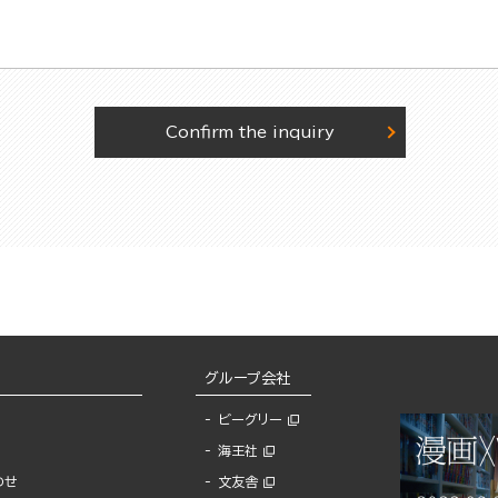
Confirm the inquiry
グループ会社
ビーグリー
海王社
わせ
文友舎