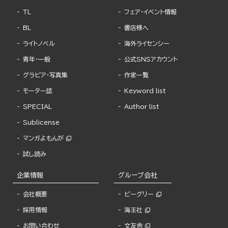
TL
フェア・イベント情報
BL
書店様へ
ライトノベル
海外ライセンシー
青年・一般
公式SNSアカウント
グラビア・写真集
作家一覧
モーター誌
Keyword list
SPECIAL
Author list
Sublicense
マンガよもんが
試し読み
企業情報
グループ会社
会社概要
ビーグリー
採用情報
海王社
お問い合わせ
文友舎