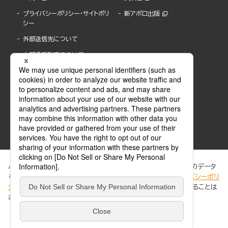
プライバシーポリシー・サイトポリ
新アポロ出版
シー
外部送信先について
内部通報制度について
ぶんか社が運営するサイトでは、利便性向上のためにCookie等のデータ
を使用しています。 当社のCookieについての詳細は、「
プライバシーポリ
シー
」をご覧ください。当サイトでは、訪問者の個人情報を追跡することは
ABJマークは、この電子書店・電子書籍配信サービスが、著作権者からコンテンツ使用許諾を
ありません。
得た正規版配信サービスであることを示す登録商標(登録番号 第6091713号)です。
ABJマークの詳細、ABJマークを掲示しているサービスの一覧はこちら。
https://aebs.or.jp/
同意する