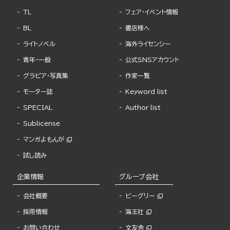
TL
フェア・イベント情報
BL
書店様へ
ライトノベル
海外ライセンシー
青年・一般
公式SNSアカウント
グラビア・写真集
作家一覧
モーター誌
Keyword list
SPECIAL
Author list
Sublicense
マンガよもんが
試し読み
企業情報
グループ会社
会社概要
ビーグリー
採用情報
海王社
お問い合わせ
文友舎