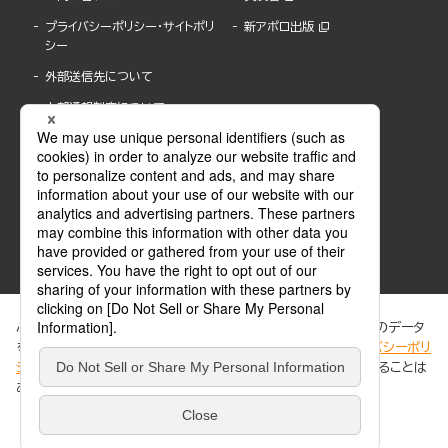
プライバシーポリシー・サイトポリ
新アポロ出版
シー
外部送信先について
内部通報制度について
ぶんか社が運営するサイトでは、利便性向上のためにCookie等のデータ
を使用しています。 当社のCookieについての詳細は、「
プライバシーポリ
シー
」をご覧ください。当サイトでは、訪問者の個人情報を追跡することは
ABJマークは、この電子書店・電子書籍配信サービスが、著作権者からコンテンツ使用許諾を
ありません。
得た正規版配信サービスであることを示す登録商標(登録番号 第6091713号)です。
ABJマークの詳細、ABJマークを掲示しているサービスの一覧はこちら。
https://aebs.or.jp/
同意する