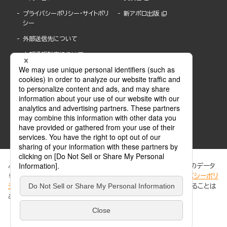
プライバシーポリシー・サイトポリ
新アポロ出版
シー
外部送信先について
内部通報制度について
ぶんか社が運営するサイトでは、利便性向上のためにCookie等のデータ
を使用しています。 当社のCookieについての詳細は、「
プライバシーポリ
シー
」をご覧ください。当サイトでは、訪問者の個人情報を追跡することは
ABJマークは、この電子書店・電子書籍配信サービスが、著作権者からコンテンツ使用許諾を
ありません。
得た正規版配信サービスであることを示す登録商標(登録番号 第6091713号)です。
ABJマークの詳細、ABJマークを掲示しているサービスの一覧はこちら。
https://aebs.or.jp/
同意する