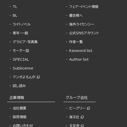
TL
フェア・イベント情報
BL
書店様へ
ライトノベル
海外ライセンシー
青年・一般
公式SNSアカウント
グラビア・写真集
作家一覧
モーター誌
Keyword list
SPECIAL
Author list
Sublicense
マンガよもんが
試し読み
企業情報
グループ会社
会社概要
ビーグリー
採用情報
海王社
お問い合わせ
文友舎