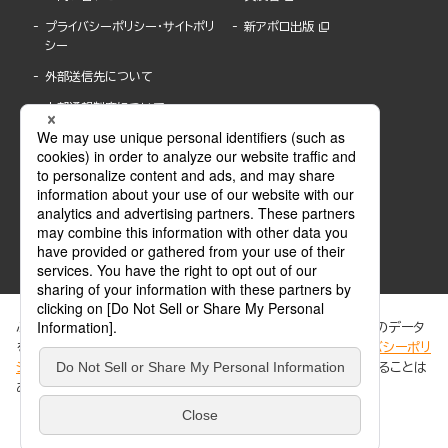
プライバシーポリシー・サイトポリ
新アポロ出版
シー
外部送信先について
内部通報制度について
ぶんか社が運営するサイトでは、利便性向上のためにCookie等のデータ
を使用しています。 当社のCookieについての詳細は、「
プライバシーポリ
シー
」をご覧ください。当サイトでは、訪問者の個人情報を追跡することは
ABJマークは、この電子書店・電子書籍配信サービスが、著作権者からコンテンツ使用許諾を
ありません。
得た正規版配信サービスであることを示す登録商標(登録番号 第6091713号)です。
ABJマークの詳細、ABJマークを掲示しているサービスの一覧はこちら。
https://aebs.or.jp/
同意する