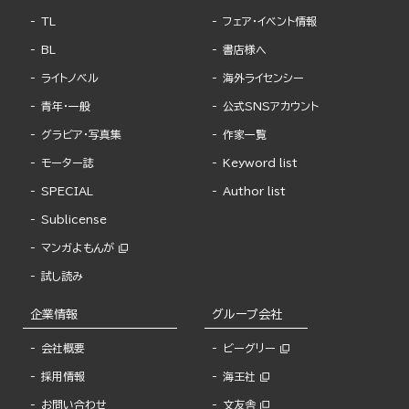
TL
フェア・イベント情報
BL
書店様へ
ライトノベル
海外ライセンシー
青年・一般
公式SNSアカウント
グラビア・写真集
作家一覧
モーター誌
Keyword list
SPECIAL
Author list
Sublicense
マンガよもんが
試し読み
企業情報
グループ会社
会社概要
ビーグリー
採用情報
海王社
お問い合わせ
文友舎