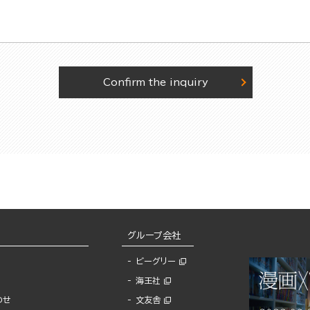
Confirm the inquiry
グループ会社
ビーグリー
海王社
わせ
文友舎