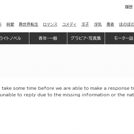
履歴
係
純愛
異世界転生
ロマンス
コメディ
王子
浮気
勇者
ほのぼ
ライトノベル
青年・一般
グラビア・写真集
モーター誌
y take some time before we are able to make a response t
unable to reply due to the missing information or the na