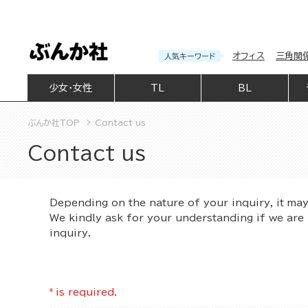
オフィス
三角関
人気キーワード
少女・女性
TL
BL
ぶんか社TOP
Contact us
Contact us
Depending on the nature of your inquiry, it ma
We kindly ask for your understanding if we are 
inquiry.
*
is required.