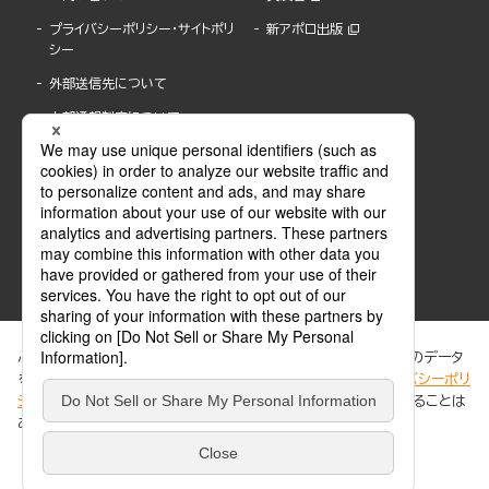
プライバシーポリシー・サイトポリ
新アポロ出版
シー
外部送信先について
内部通報制度について
ぶんか社が運営するサイトでは、利便性向上のためにCookie等のデータ
を使用しています。 当社のCookieについての詳細は、「
プライバシーポリ
シー
」をご覧ください。当サイトでは、訪問者の個人情報を追跡することは
ABJマークは、この電子書店・電子書籍配信サービスが、著作権者からコンテンツ使用許諾を
ありません。
得た正規版配信サービスであることを示す登録商標(登録番号 第6091713号)です。
ABJマークの詳細、ABJマークを掲示しているサービスの一覧はこちら。
https://aebs.or.jp/
同意する