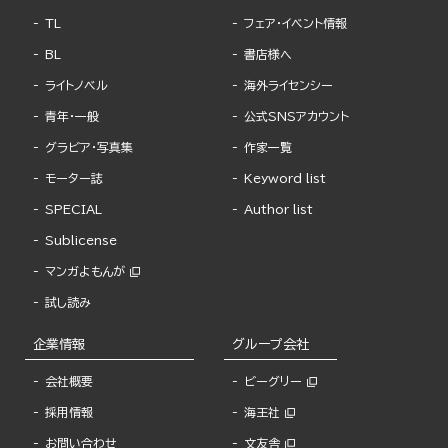
TL
フェア・イベント情報
BL
書店様へ
ライトノベル
海外ライセンシー
青年・一般
公式SNSアカウント
グラビア・写真集
作家一覧
モーター誌
Keyword list
SPECIAL
Author list
Sublicense
マンガよもんが
試し読み
企業情報
グループ会社
会社概要
ビーグリー
採用情報
海王社
お問い合わせ
文友舎