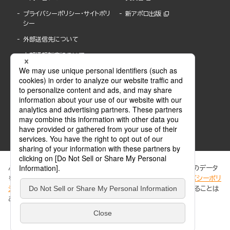
プライバシーポリシー・サイトポリ
新アポロ出版
シー
外部送信先について
内部通報制度について
ぶんか社が運営するサイトでは、利便性向上のためにCookie等のデータ
を使用しています。 当社のCookieについての詳細は、「
プライバシーポリ
シー
」をご覧ください。当サイトでは、訪問者の個人情報を追跡することは
ABJマークは、この電子書店・電子書籍配信サービスが、著作権者からコンテンツ使用許諾を
ありません。
得た正規版配信サービスであることを示す登録商標(登録番号 第6091713号)です。
ABJマークの詳細、ABJマークを掲示しているサービスの一覧はこちら。
https://aebs.or.jp/
同意する