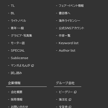
TL
フェア・イベント情報
BL
書店様へ
ライトノベル
海外ライセンシー
青年・一般
公式SNSアカウント
グラビア・写真集
作家一覧
モーター誌
Keyword list
SPECIAL
Author list
Sublicense
マンガよもんが
試し読み
企業情報
グループ会社
会社概要
ビーグリー
採用情報
海王社
お問い合わせ
文友舎