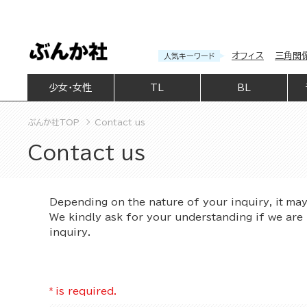
オフィス
三角関
人気キーワード
少女・女性
TL
BL
ぶんか社TOP
Contact us
Contact us
Depending on the nature of your inquiry, it ma
We kindly ask for your understanding if we are 
inquiry.
*
is required.