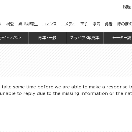
履歴
係
純愛
異世界転生
ロマンス
コメディ
王子
浮気
勇者
ほのぼ
ライトノベル
青年・一般
グラビア・写真集
モーター誌
y take some time before we are able to make a response t
unable to reply due to the missing information or the na