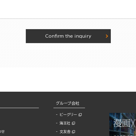
Confirm the inquiry
グループ会社
ビーグリー
海王社
わせ
文友舎