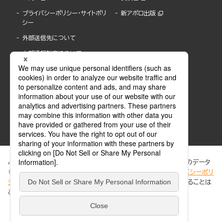
プライバシーポリシー・サイトポリ
新アポロ出版
シー
外部送信先について
内部通報制度について
ぶんか社が運営するサイトでは、利便性向上のためにCookie等のデータ
を使用しています。 当社のCookieについての詳細は、「
プライバシーポリ
シー
」をご覧ください。当サイトでは、訪問者の個人情報を追跡することは
ABJマークは、この電子書店・電子書籍配信サービスが、著作権者からコンテンツ使用許諾を
ありません。
得た正規版配信サービスであることを示す登録商標(登録番号 第6091713号)です。
ABJマークの詳細、ABJマークを掲示しているサービスの一覧はこちら。
https://aebs.or.jp/
同意する