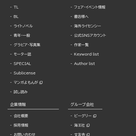
TL
フェア・イベント情報
BL
書店様へ
ライトノベル
海外ライセンシー
青年・一般
公式SNSアカウント
グラビア・写真集
作家一覧
モーター誌
Keyword list
SPECIAL
Author list
Sublicense
マンガよもんが
試し読み
企業情報
グループ会社
会社概要
ビーグリー
採用情報
海王社
お問い合わせ
文友舎