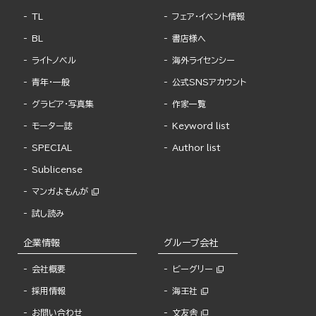
TL
フェア・イベント情報
BL
書店様へ
ライトノベル
海外ライセンシー
青年・一般
公式SNSアカウント
グラビア・写真集
作家一覧
モーター誌
Keyword list
SPECIAL
Author list
Sublicense
マンガよもんが
試し読み
企業情報
グループ会社
会社概要
ビーグリー
採用情報
海王社
お問い合わせ
文友舎