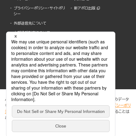
プライバシーポリシー・サイトポリ
新アポロ出版
シー
外部送信先について
内部通報制度について
ぶんか社が運営するサイトでは、利便性向上のためにCookie等のデータ
を使用しています。 当社のCookieについての詳細は、「
プライバシーポリ
シー
」をご覧ください。当サイトでは、訪問者の個人情報を追跡することは
ABJマークは、この電子書店・電子書籍配信サービスが、著作権者からコンテンツ使用許諾を
ありません。
得た正規版配信サービスであることを示す登録商標(登録番号 第6091713号)です。
ABJマークの詳細、ABJマークを掲示しているサービスの一覧はこちら。
https://aebs.or.jp/
同意する