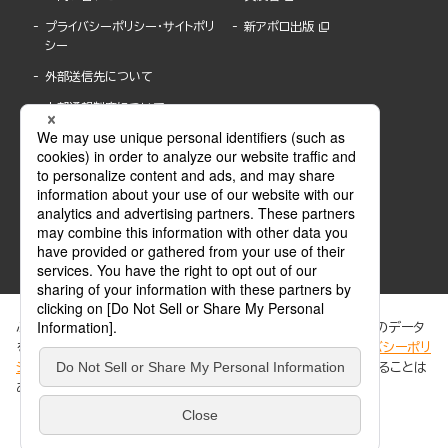
プライバシーポリシー・サイトポリ
新アポロ出版
シー
外部送信先について
内部通報制度について
ぶんか社が運営するサイトでは、利便性向上のためにCookie等のデータ
を使用しています。 当社のCookieについての詳細は、「
プライバシーポリ
シー
」をご覧ください。当サイトでは、訪問者の個人情報を追跡することは
ABJマークは、この電子書店・電子書籍配信サービスが、著作権者からコンテンツ使用許諾を
ありません。
得た正規版配信サービスであることを示す登録商標(登録番号 第6091713号)です。
ABJマークの詳細、ABJマークを掲示しているサービスの一覧はこちら。
https://aebs.or.jp/
同意する