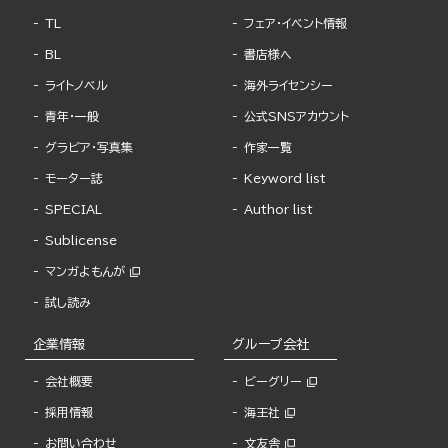
TL
フェア・イベント情報
BL
書店様へ
ライトノベル
海外ライセンシー
青年・一般
公式SNSアカウント
グラビア・写真集
作家一覧
モーター誌
Keyword list
SPECIAL
Author list
Sublicense
マンガよもんが
試し読み
企業情報
グループ会社
会社概要
ビーグリー
採用情報
海王社
お問い合わせ
文友舎