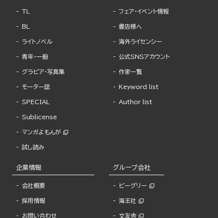
TL
フェア・イベント情報
BL
書店様へ
ライトノベル
海外ライセンシー
青年・一般
公式SNSアカウント
グラビア・写真集
作家一覧
モーター誌
Keyword list
SPECIAL
Author list
Sublicense
マンガよもんが
試し読み
企業情報
グループ会社
会社概要
ビーグリー
採用情報
海王社
お問い合わせ
文友舎