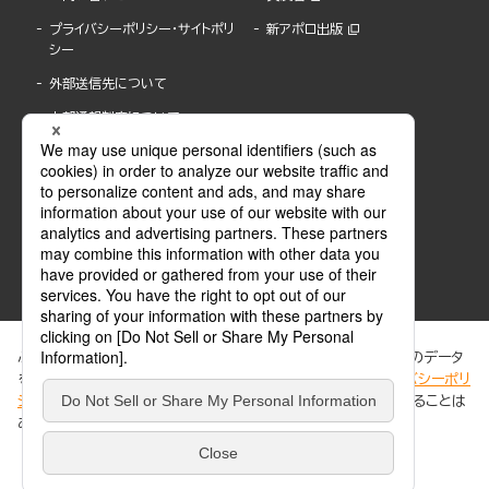
プライバシーポリシー・サイトポリ
新アポロ出版
シー
外部送信先について
内部通報制度について
ぶんか社が運営するサイトでは、利便性向上のためにCookie等のデータ
を使用しています。 当社のCookieについての詳細は、「
プライバシーポリ
シー
」をご覧ください。当サイトでは、訪問者の個人情報を追跡することは
ABJマークは、この電子書店・電子書籍配信サービスが、著作権者からコンテンツ使用許諾を
ありません。
得た正規版配信サービスであることを示す登録商標(登録番号 第6091713号)です。
ABJマークの詳細、ABJマークを掲示しているサービスの一覧はこちら。
https://aebs.or.jp/
同意する