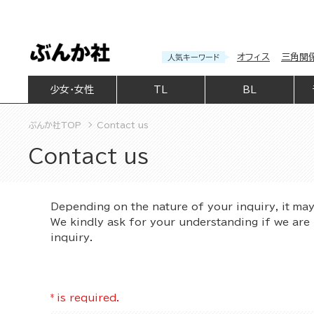
オフィス
三角関
人気キーワード
少女・女性
TL
BL
ぶんか社TOP
Contact us
Contact us
Depending on the nature of your inquiry, it ma
We kindly ask for your understanding if we are 
inquiry.
*
is required.