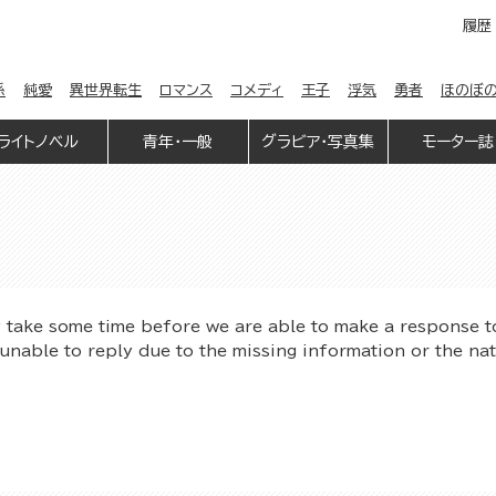
履歴
係
純愛
異世界転生
ロマンス
コメディ
王子
浮気
勇者
ほのぼ
ライトノベル
青年・一般
グラビア・写真集
モーター誌
y take some time before we are able to make a response t
unable to reply due to the missing information or the na