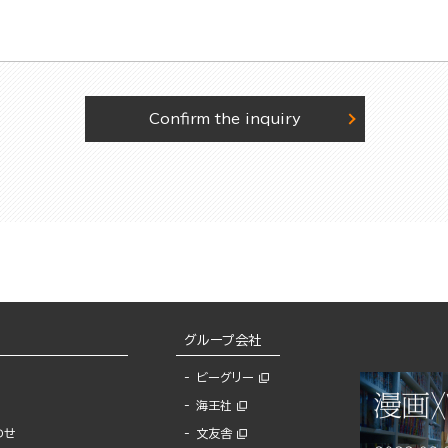
Confirm the inquiry
グループ会社
ビーグリー
海王社
わせ
文友舎