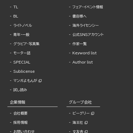
TL
フェア・イベント情報
BL
書店様へ
ライトノベル
海外ライセンシー
青年・一般
公式SNSアカウント
グラビア・写真集
作家一覧
モーター誌
Keyword list
SPECIAL
Author list
Sublicense
マンガよもんが
試し読み
企業情報
グループ会社
会社概要
ビーグリー
採用情報
海王社
お問い合わせ
文友舎