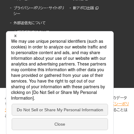
プライバシーポリシー・サイトポリ
新アポロ出版
シー
外部送信先について
内部通報制度について
ぶんか社が運営するサイトでは、利便性向上のためにCookie等のデータ
を使用しています。 当社のCookieについての詳細は、「
プライバシーポリ
シー
」をご覧ください。当サイトでは、訪問者の個人情報を追跡することは
ABJマークは、この電子書店・電子書籍配信サービスが、著作権者からコンテンツ使用許諾を
ありません。
得た正規版配信サービスであることを示す登録商標(登録番号 第6091713号)です。
ABJマークの詳細、ABJマークを掲示しているサービスの一覧はこちら。
https://aebs.or.jp/
同意する