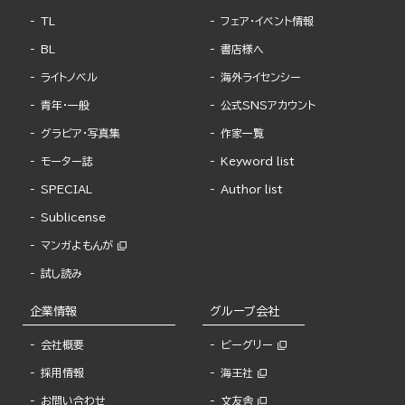
TL
フェア・イベント情報
BL
書店様へ
ライトノベル
海外ライセンシー
青年・一般
公式SNSアカウント
グラビア・写真集
作家一覧
モーター誌
Keyword list
SPECIAL
Author list
Sublicense
マンガよもんが
試し読み
企業情報
グループ会社
会社概要
ビーグリー
採用情報
海王社
お問い合わせ
文友舎