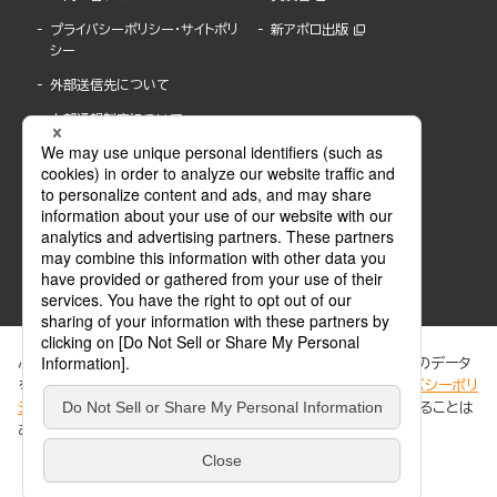
プライバシーポリシー・サイトポリ
新アポロ出版
シー
外部送信先について
内部通報制度について
ぶんか社が運営するサイトでは、利便性向上のためにCookie等のデータ
を使用しています。 当社のCookieについての詳細は、「
プライバシーポリ
シー
」をご覧ください。当サイトでは、訪問者の個人情報を追跡することは
ABJマークは、この電子書店・電子書籍配信サービスが、著作権者からコンテンツ使用許諾を
ありません。
得た正規版配信サービスであることを示す登録商標(登録番号 第6091713号)です。
ABJマークの詳細、ABJマークを掲示しているサービスの一覧はこちら。
https://aebs.or.jp/
同意する