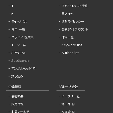
TL
フェア・イベント情報
BL
書店様へ
ライトノベル
海外ライセンシー
青年・一般
公式SNSアカウント
グラビア・写真集
作家一覧
モーター誌
Keyword list
SPECIAL
Author list
Sublicense
マンガよもんが
試し読み
企業情報
グループ会社
会社概要
ビーグリー
採用情報
海王社
お問い合わせ
文友舎