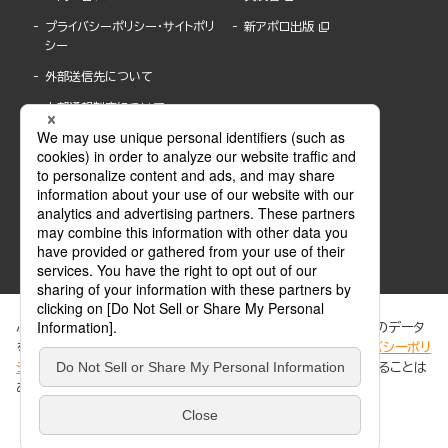
プライバシーポリシー・サイトポリ
新アポロ出版
シー
外部送信先について
内部通報制度について
ぶんか社が運営するサイトでは、利便性向上のためにCookie等のデータ
を使用しています。 当社のCookieについての詳細は、「
プライバシーポリ
シー
」をご覧ください。当サイトでは、訪問者の個人情報を追跡することは
ABJマークは、この電子書店・電子書籍配信サービスが、著作権者からコンテンツ使用許諾を
ありません。
得た正規版配信サービスであることを示す登録商標(登録番号 第6091713号)です。
ABJマークの詳細、ABJマークを掲示しているサービスの一覧はこちら。
https://aebs.or.jp/
同意する