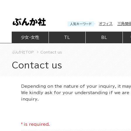
オフィス
三角関
人気キーワード
少女・女性
TL
BL
ぶんか社TOP
Contact us
Contact us
Depending on the nature of your inquiry, it ma
We kindly ask for your understanding if we are 
inquiry.
*
is required.