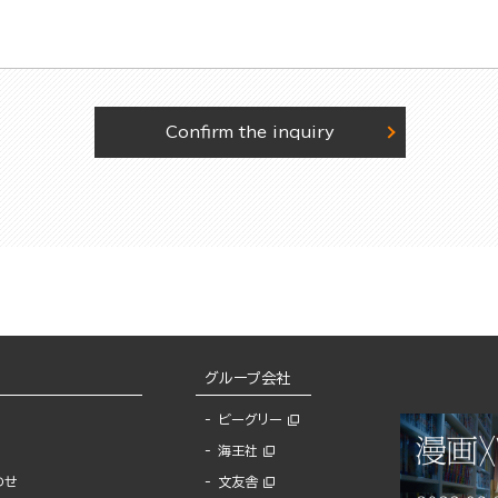
Confirm the inquiry
グループ会社
ビーグリー
海王社
わせ
文友舎