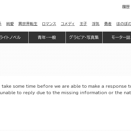
履歴
係
純愛
異世界転生
ロマンス
コメディ
王子
浮気
勇者
ほのぼ
ライトノベル
青年・一般
グラビア・写真集
モーター誌
y take some time before we are able to make a response t
unable to reply due to the missing information or the na