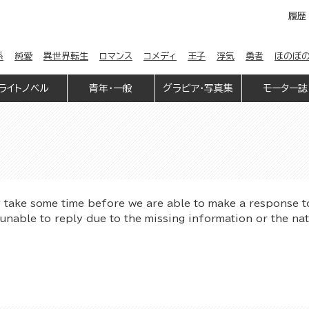
履歴
係
純愛
異世界転生
ロマンス
コメディ
王子
浮気
勇者
ほのぼ
ライトノベル
青年・一般
グラビア・写真集
モーター誌
y take some time before we are able to make a response t
unable to reply due to the missing information or the na