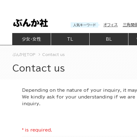
オフィス
三角関
人気キーワード
少女・女性
TL
BL
ぶんか社TOP
Contact us
Contact us
Depending on the nature of your inquiry, it ma
We kindly ask for your understanding if we are 
inquiry.
*
is required.