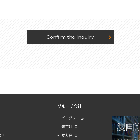
Confirm the inquiry
グループ会社
ビーグリー
海王社
わせ
文友舎