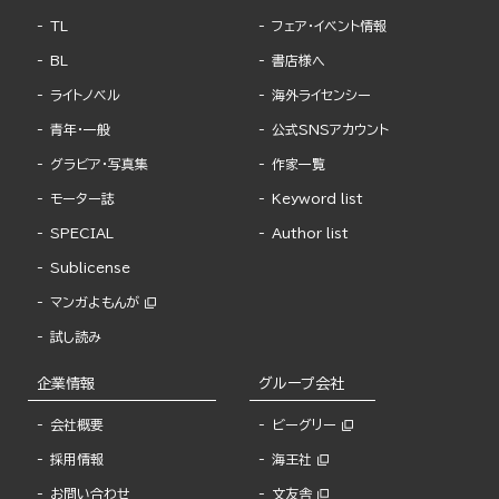
TL
フェア・イベント情報
BL
書店様へ
ライトノベル
海外ライセンシー
青年・一般
公式SNSアカウント
グラビア・写真集
作家一覧
モーター誌
Keyword list
SPECIAL
Author list
Sublicense
マンガよもんが
試し読み
企業情報
グループ会社
会社概要
ビーグリー
採用情報
海王社
お問い合わせ
文友舎