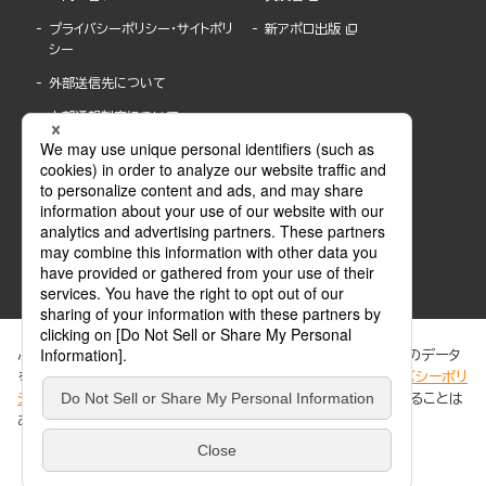
プライバシーポリシー・サイトポリ
新アポロ出版
シー
外部送信先について
内部通報制度について
ぶんか社が運営するサイトでは、利便性向上のためにCookie等のデータ
を使用しています。 当社のCookieについての詳細は、「
プライバシーポリ
シー
」をご覧ください。当サイトでは、訪問者の個人情報を追跡することは
ABJマークは、この電子書店・電子書籍配信サービスが、著作権者からコンテンツ使用許諾を
ありません。
得た正規版配信サービスであることを示す登録商標(登録番号 第6091713号)です。
ABJマークの詳細、ABJマークを掲示しているサービスの一覧はこちら。
https://aebs.or.jp/
同意する