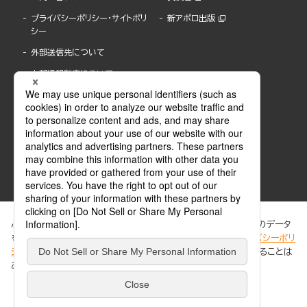
プライバシーポリシー・サイトポリ
新アポロ出版
シー
外部送信先について
内部通報制度について
ぶんか社が運営するサイトでは、利便性向上のためにCookie等のデータ
を使用しています。 当社のCookieについての詳細は、「
プライバシーポリ
シー
」をご覧ください。当サイトでは、訪問者の個人情報を追跡することは
ABJマークは、この電子書店・電子書籍配信サービスが、著作権者からコンテンツ使用許諾を
ありません。
得た正規版配信サービスであることを示す登録商標(登録番号 第6091713号)です。
ABJマークの詳細、ABJマークを掲示しているサービスの一覧はこちら。
https://aebs.or.jp/
同意する