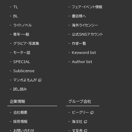
TL
フェア・イベント情報
BL
書店様へ
ライトノベル
海外ライセンシー
青年・一般
公式SNSアカウント
グラビア・写真集
作家一覧
モーター誌
Keyword list
SPECIAL
Author list
Sublicense
マンガよもんが
試し読み
企業情報
グループ会社
会社概要
ビーグリー
採用情報
海王社
お問い合わせ
文友舎