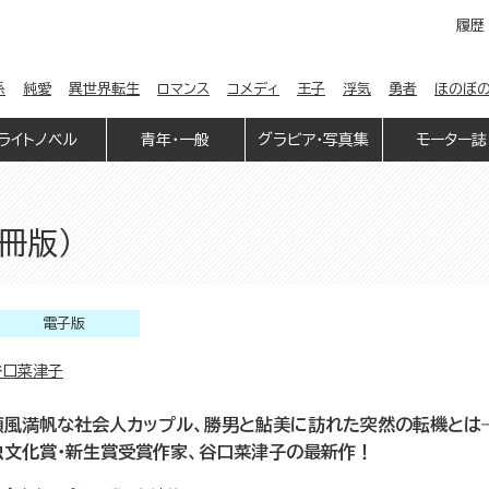
履歴
係
純愛
異世界転生
ロマンス
コメディ
王子
浮気
勇者
ほのぼ
ライトノベル
青年・一般
グラビア・写真集
モーター誌
冊版）
電子版
谷口菜津子
順風満帆な社会人カップル、勝男と鮎美に訪れた突然の転機とは―
虫文化賞・新生賞受賞作家、谷口菜津子の最新作！