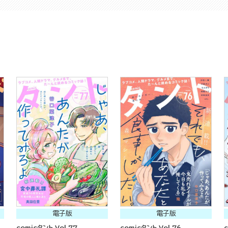
電子版
電子版
comicタント Vol.77
comicタント Vol.76