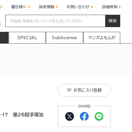
書店様へ
採用情報
お問い合わせ
詳細検索
検索
の
SPECIAL
Sublicense
マンガよもんが
お気に入り登録
SHARE
!? 第26回手塚治