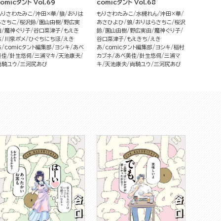
omicタント Vol.69
comicタント Vol.68
もりさわたみこ
沖田×華
狼
おりは
もりさわたみこ
水槻れん
沖田×華
らさちこ
桜沢鈴
園山由樹
野広実
あさひよひ
狼
おりはらさちこ
桜沢
由
魔神ぐり子
谷口菜津子
もえき
鈴
園山由樹
野広実由
魔神ぐり子
ち
川泉ポメ
ひぐちにちほ
えき
谷口菜津子
もえきち
えき
あ
comicタント編集部
ヨシキ
あべ
あ
comicタント編集部
ヨシキ
稲村
美佳
針生悠伺
三浦マキ
天池康夫
カブネ
あべ美佳
針生悠伺
三浦マ
尚騎ユウ
三河尻あび
キ
天池康夫
尚騎ユウ
三河尻あび