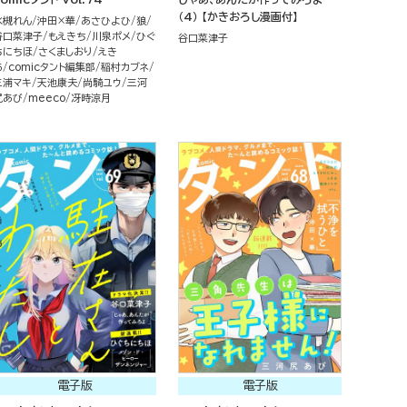
（4） 【かきおろし漫画付】
水槻れん
沖田×華
あさひよひ
狼
谷口菜津子
もえきち
川泉ポメ
ひぐ
谷口菜津子
ちにちほ
さくましおり
えき
あ
comicタント編集部
稲村カブネ
三浦マキ
天池康夫
尚騎ユウ
三河
尻あび
meeco
冴時涼月
電子版
電子版