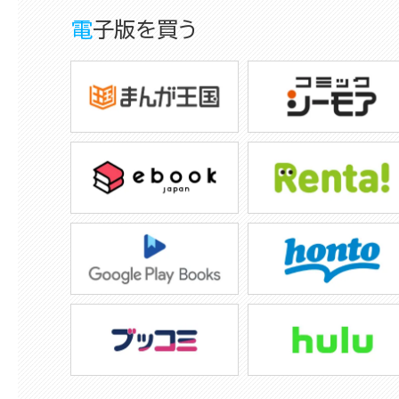
電子版を買う