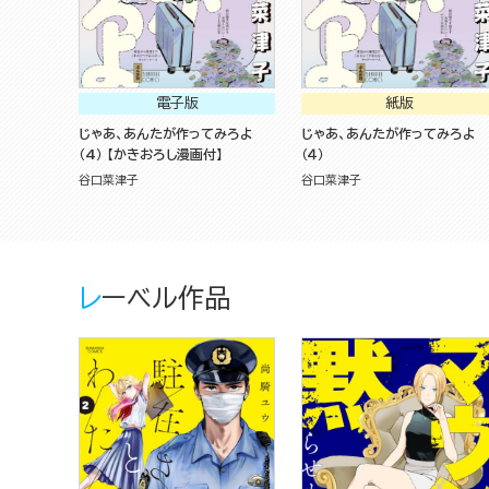
電子版
紙版
じゃあ、あんたが作ってみろよ
じゃあ、あんたが作ってみろよ
（4） 【かきおろし漫画付】
（４）
谷口菜津子
谷口菜津子
レーベル作品