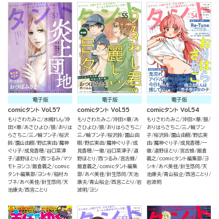
電子版
電子版
電子版
comicタント Vol.57
comicタント Vol.55
comicタント Vol.54
もりさわたみこ
水槻れん
沖
もりさわたみこ
沖田×華
あ
もりさわたみこ
沖田×華
狼
田×華
あさひよひ
狼
おりは
さひよひ
狼
おりはらさちこ
おりはらさちこ
三ノ輪ブン
らさちこ
三ノ輪ブン子
桜沢
三ノ輪ブン子
桜沢鈴
園山由
子
桜沢鈴
園山由樹
野広実
鈴
園山由樹
野広実由
魔神
樹
野広実由
魔神ぐり子
成
由
魔神ぐり子
成見香穂
一
ぐり子
成見香穂
谷口菜津
見香穂
一徹
谷口菜津子
道
徹
道野ほとり
宮古蜂
飯倉
子
道野ほとり
西つるみ
マツ
野ほとり
西つるみ
宮古蜂
義之
comicタント編集部
ヨ
モトヨシコ
飯倉義之
comic
飯倉義之
comicタント編集
シキ
あべ美佳
針生悠伺
天
タント編集部
ヨシキ
稲村カ
部
あべ美佳
針生悠伺
天池
池康夫
青山裕企
西宮ことり
ブネ
あべ美佳
針生悠伺
天
康夫
青山裕企
西宮ことり
岩
岩波明
池康夫
西宮ことり
波明
ヨシ