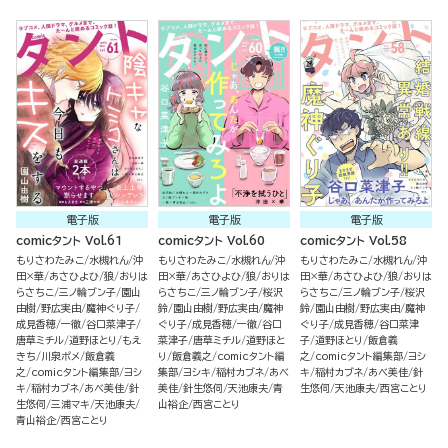
電子版
電子版
電子版
comicタント Vol.61
comicタント Vol.60
comicタント Vol.58
もりさわたみこ
水槻れん
沖
もりさわたみこ
水槻れん
沖
もりさわたみこ
水槻れん
沖
田×華
あさひよひ
狼
おりは
田×華
あさひよひ
狼
おりは
田×華
あさひよひ
狼
おりは
らさちこ
三ノ輪ブン子
園山
らさちこ
三ノ輪ブン子
桜沢
らさちこ
三ノ輪ブン子
桜沢
由樹
野広実由
魔神ぐり子
鈴
園山由樹
野広実由
魔神
鈴
園山由樹
野広実由
魔神
成見香穂
一徹
谷口菜津子
ぐり子
成見香穂
一徹
谷口
ぐり子
成見香穂
谷口菜津
唐草ミチル
道野ほとり
もえ
菜津子
唐草ミチル
道野ほと
子
道野ほとり
飯倉義
きち
川泉ポメ
飯倉義
り
飯倉義之
comicタント編
之
comicタント編集部
ヨシ
之
comicタント編集部
ヨシ
集部
ヨシキ
稲村カブネ
あべ
キ
稲村カブネ
あべ美佳
針
キ
稲村カブネ
あべ美佳
針
美佳
針生悠伺
天池康夫
青
生悠伺
天池康夫
西宮ことり
生悠伺
三浦マキ
天池康夫
山裕企
西宮ことり
青山裕企
西宮ことり