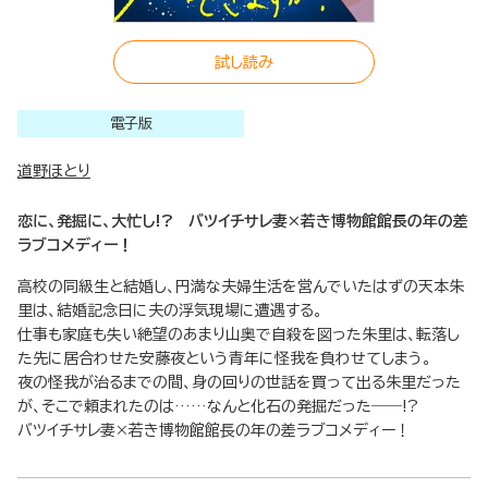
試し読み
電子版
道野ほとり
恋に、発掘に、大忙し!? バツイチサレ妻×若き博物館館長の年の差
ラブコメディー！
高校の同級生と結婚し、円満な夫婦生活を営んでいたはずの天本朱
里は、結婚記念日に夫の浮気現場に遭遇する。
仕事も家庭も失い絶望のあまり山奥で自殺を図った朱里は、転落し
た先に居合わせた安藤夜という青年に怪我を負わせてしまう。
夜の怪我が治るまでの間、身の回りの世話を買って出る朱里だった
が、そこで頼まれたのは……なんと化石の発掘だった――!?
バツイチサレ妻×若き博物館館長の年の差ラブコメディー！