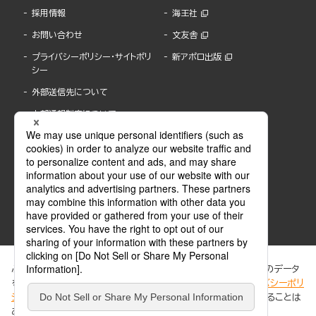
採用情報
海王社
お問い合わせ
文友舎
プライバシーポリシー・サイトポリ
新アポロ出版
シー
外部送信先について
内部通報制度について
ぶんか社が運営するサイトでは、利便性向上のためにCookie等のデータ
を使用しています。 当社のCookieについての詳細は、「
プライバシーポリ
シー
」をご覧ください。当サイトでは、訪問者の個人情報を追跡することは
ABJマークは、この電子書店・電子書籍配信サービスが、著作権者からコンテンツ使用許諾を
ありません。
得た正規版配信サービスであることを示す登録商標(登録番号 第6091713号)です。