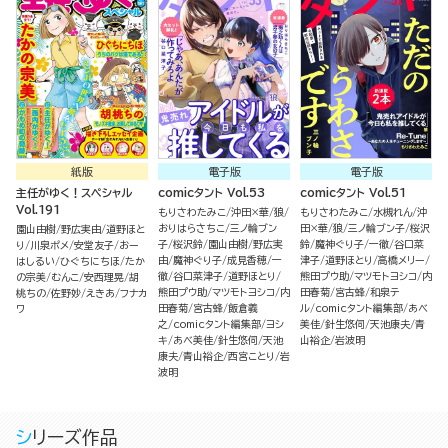
紙版
電子版
電子版
主任がゆく！スペシャル
comicタント Vol.53
comicタント Vol.51
Vol.191
もりさわたみこ
沖田×華
狼
もりさわたみこ
水槻れん
沖
おりはらさちこ
三ノ輪ブン
田×華
狼
三ノ輪ブン子
桜沢
園山由樹
野広実由
道野ほと
子
桜沢鈴
園山由樹
野広実
鈴
魔神ぐり子
一徹
谷口菜
り
川泉ポメ
安堂友子
おー
由
魔神ぐり子
成見香穂
一
津子
道野ほとり
高橋メリー
はしるい
ひぐちにちほ
たか
徹
谷口菜津子
道野ほとり
熊田プウ助
マツモトヨシコ
内
の宗美
むんこ
安西理晃
胡
熊田プウ助
マツモトヨシコ
内
田春菊
宮古蜂
和泉テ
桃ちの
佐野妙
えきあ
フナカ
田春菊
宮古蜂
飯倉義
ル
comicタント編集部
あべ
ワ
之
comicタント編集部
ヨシ
美佳
針生悠伺
天池康夫
青
キ
あべ美佳
針生悠伺
天池
山裕企
岩波明
康夫
青山裕企
西宮ことり
岩
波明
シリーズ作品