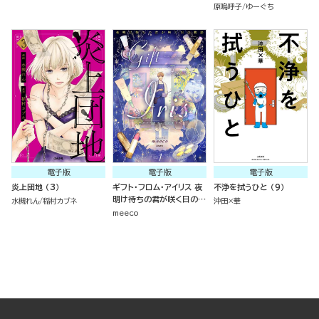
原嗚呼子
ゆーぐち
電子版
電子版
電子版
炎上団地 （3）
ギフト・フロム・アイリス 夜
不浄を拭うひと （9）
明け待ちの君が咲く日の物
水槻れん
稲村カブネ
沖田×華
語 （1）
meeco