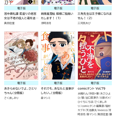
電子版
電子版
電子版
宮中葬礼譚 若返りの老宮
純情嵐雪帖 姫様ご指南い
三角先生は王子様になれま
女は不老の役人と魂を送る
たします！ （1）
せん！ （2）
（分冊版）
真田往里
冴時涼月
三河尻あび
電子版
電子版
電子版
あきらめないでよ、さとり
それでも、あなたと食事が
comicタント Vol.79
ちゃん（分冊版）
したい。（分冊版）
水槻れん
沖田×華
あさひよ
ひ
狼
谷口菜津子
川泉ポメ
さくましおり
森マシミ
ひぐちにちほ
さくましお
り
comicタント編集部
稲村
カブネ
天池康夫
meeco
冴
時涼月
森マシミ
真田往里
藤