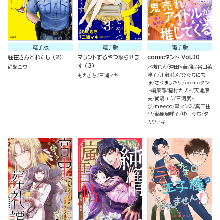
電子版
電子版
電子版
駐在さんとわたし （2）
マウントするやつ黙らせま
comicタント Vol.80
す （3）
尚騎ユウ
水槻れん
沖田×華
狼
谷口菜
津子
川泉ポメ
ひぐちにち
もえきち
三浦マキ
ほ
さくましおり
comicタン
ト編集部
稲村カブネ
天池康
夫
尚騎ユウ
三河尻あ
び
meeco
森マシミ
真田往
里
藤原嗚呼子
ゆーぐち
タ
カツアキ