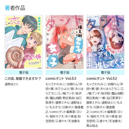
著者作品
電子版
電子版
電子版
この恋、発掘できますか？
comicタント Vol.63
comicタント Vol.62
道野ほとり
もりさわたみこ
水槻れん
沖
もりさわたみこ
水槻れん
沖
田×華
あさひよひ
狼
おりは
田×華
狼
おりはらさちこ
三
らさちこ
三ノ輪ブン子
桜沢
ノ輪ブン子
桜沢鈴
園山由樹
鈴
園山由樹
野広実由
谷口
野広実由
一徹
谷口菜津子
菜津子
唐草ミチル
道野ほと
唐草ミチル
道野ほとり
もえ
り
もえきち
川泉ポメ
飯倉義
きち
川泉ポメ
飯倉義
之
comicタント編集部
ヨシ
之
comicタント編集部
ヨシ
キ
稲村カブネ
あべ美佳
針
キ
稲村カブネ
あべ美佳
針
生悠伺
三浦マキ
天池康夫
生悠伺
三浦マキ
天池康夫
青山裕企