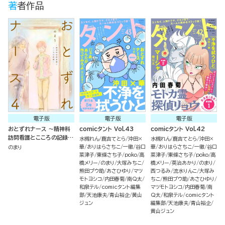
著者作品
電子版
電子版
電子版
おとずれナース ～精神科
comicタント Vol.43
comicタント Vol.42
訪問看護とこころの記録～
水槻れん
鹿吉てとら
沖田×
水槻れん
鹿吉てとら
沖田×
（4）
華
おりはらさちこ
一徹
谷口
華
おりはらさちこ
一徹
谷口
のまり
菜津子
東條さち子
poko
高
菜津子
東條さち子
poko
高
橋メリー
のまり
大塚みちこ
橋メリー
英治あかり
のまり
熊田プウ助
あさひゆり
マツ
西つるみ
流水りんこ
大塚み
モトヨシコ
内田春菊
南Q太
ちこ
熊田プウ助
あさひゆり
和泉テル
comicタント編集
マツモトヨシコ
内田春菊
南
部
天池康夫
青山裕企
黄山
Q太
和泉テル
comicタント
ジュン
編集部
天池康夫
青山裕企
黄山ジュン