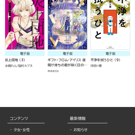
電子版
電子版
電子版
炎上団地 （3）
ギフト・フロム・アイリス 夜
不浄を拭うひと （9）
明け待ちの君が咲く日の物
水槻れん
稲村カブネ
沖田×華
語 （1）
meeco
コンテンツ
最新情報
少女・女性
お知らせ