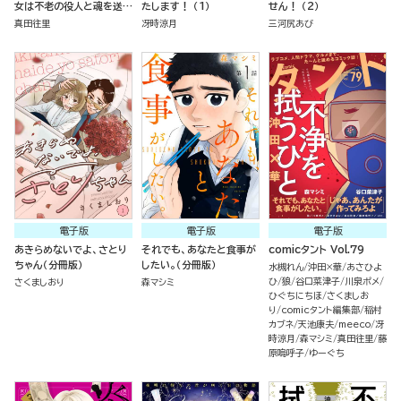
女は不老の役人と魂を送る
たします！ （1）
せん！ （2）
（分冊版）
真田往里
冴時涼月
三河尻あび
電子版
電子版
電子版
あきらめないでよ、さとり
それでも、あなたと食事が
comicタント Vol.79
ちゃん（分冊版）
したい。（分冊版）
水槻れん
沖田×華
あさひよ
ひ
狼
谷口菜津子
川泉ポメ
さくましおり
森マシミ
ひぐちにちほ
さくましお
り
comicタント編集部
稲村
カブネ
天池康夫
meeco
冴
時涼月
森マシミ
真田往里
藤
原嗚呼子
ゆーぐち