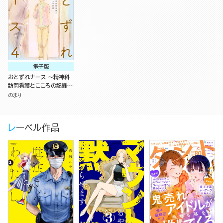
電子版
おとずれナース ～精神科
訪問看護とこころの記録～
（4）
のまり
レーベル作品