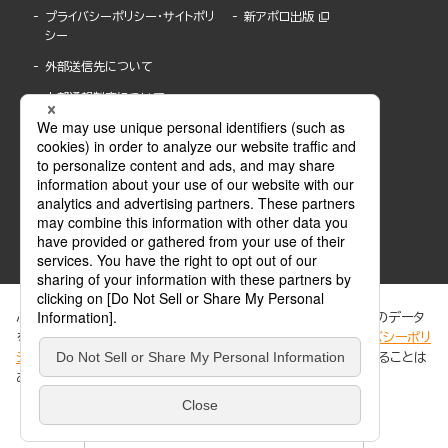
プライバシーポリシー・サイトポリ
新アポロ出版
シー
外部送信先について
内部通報制度について
ぶんか社が運営するサイトでは、利便性向上のためにCookie等のデータ
を使用しています。 当社のCookieについての詳細は、「
プライバシーポリ
シー
」をご覧ください。当サイトでは、訪問者の個人情報を追跡することは
ABJマークは、この電子書店・電子書籍配信サービスが、著作権者からコンテンツ使用許諾を
ありません。
得た正規版配信サービスであることを示す登録商標(登録番号 第6091713号)です。
ABJマークの詳細、ABJマークを掲示しているサービスの一覧はこちら。
https://aebs.or.jp/
同意する