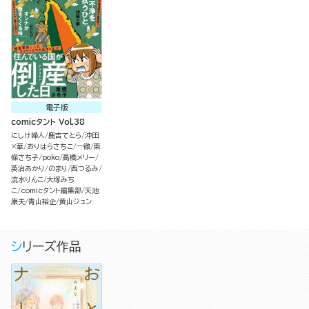
電子版
comicタント Vol.38
にしけ婦人
鹿吉てとら
沖田
×華
おりはらさちこ
一徹
東
條さち子
poko
高橋メリー
英治あかり
のまり
西つるみ
流水りんこ
大塚みち
こ
comicタント編集部
天池
康夫
青山裕企
黄山ジュン
シリーズ作品