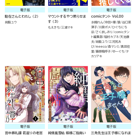
電子版
電子版
電子版
駐在さんとわたし （2）
マウントするやつ黙らせま
comicタント Vol.80
す （3）
尚騎ユウ
水槻れん
沖田×華
狼
谷口菜
津子
川泉ポメ
ひぐちにち
もえきち
三浦マキ
ほ
さくましおり
comicタン
ト編集部
稲村カブネ
天池康
夫
尚騎ユウ
三河尻あ
び
meeco
森マシミ
真田往
里
藤原嗚呼子
ゆーぐち
タ
カツアキ
電子版
電子版
電子版
宮中葬礼譚 若返りの老宮
純情嵐雪帖 姫様ご指南い
三角先生は王子様になれま