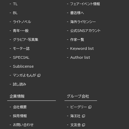
TL
フェア・イベント情報
BL
書店様へ
ライトノベル
海外ライセンシー
青年・一般
公式SNSアカウント
グラビア・写真集
作家一覧
モーター誌
Keyword list
SPECIAL
Author list
Sublicense
マンガよもんが
試し読み
企業情報
グループ会社
会社概要
ビーグリー
採用情報
海王社
お問い合わせ
文友舎