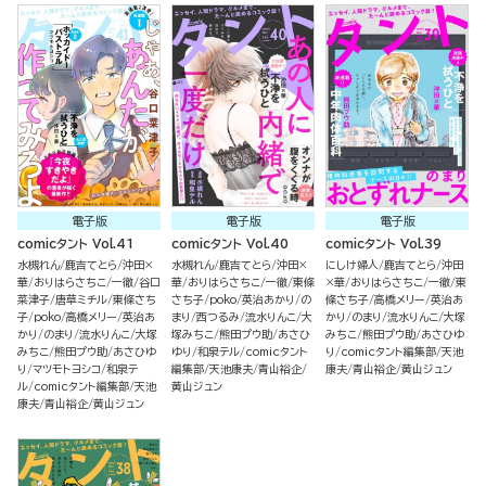
電子版
電子版
電子版
comicタント Vol.41
comicタント Vol.40
comicタント Vol.39
水槻れん
鹿吉てとら
沖田×
水槻れん
鹿吉てとら
沖田×
にしけ婦人
鹿吉てとら
沖田
華
おりはらさちこ
一徹
谷口
華
おりはらさちこ
一徹
東條
×華
おりはらさちこ
一徹
東
菜津子
唐草ミチル
東條さち
さち子
poko
英治あかり
の
條さち子
高橋メリー
英治あ
子
poko
高橋メリー
英治あ
まり
西つるみ
流水りんこ
大
かり
のまり
流水りんこ
大塚
かり
のまり
流水りんこ
大塚
塚みちこ
熊田プウ助
あさひ
みちこ
熊田プウ助
あさひゆ
みちこ
熊田プウ助
あさひゆ
ゆり
和泉テル
comicタント
り
comicタント編集部
天池
り
マツモトヨシコ
和泉テ
編集部
天池康夫
青山裕企
康夫
青山裕企
黄山ジュン
ル
comicタント編集部
天池
黄山ジュン
康夫
青山裕企
黄山ジュン