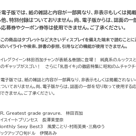
※電子版では、紙の雑誌と内容が一部異なり、非表示もしくは掲
る他、特別付録はついておりません。尚、電子版からは、誌面の一
る応募券やクーポン券等は使用できません。ご了承ください。
※この商品はタブレットなど大きいディスプレイを備えた端末で読むことに
列のハイライトや検索、辞書の参照、引用などの機能が使用できません。
ハイレグクイーン林田百加チャンが表紙＆巻頭に登場！ 純真系のルックス
スのギャップがスゴい！ さらに「乳首イキ」の徹底特集に昭和のムチャクチャ
※電子版では、紙の雑誌と内容が一部異なり、非表示もしくは掲載されない
はついておりません。尚、電子版からは、誌面の一部を切り取って使用する
用できません。ご了承ください。
R. Greatest grade gravure. 林田百加
マイスイートプリンセス 長澤茉里奈
onthly Sexy Best3 風愛ことり・村雨芙美・三島ゆう
ピックアップ〇旬ドル 伊関あみ