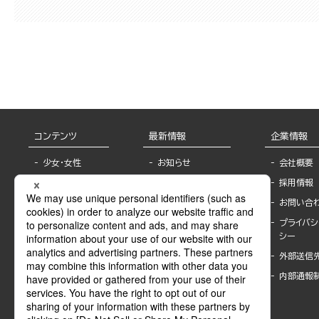
コンテンツ
最新情報
企業情報
少女・女性
お知らせ
会社概要
TL
フェア・イベント情
採用情報
報
BL
お問い合
書店様へ
ライトノベル
プライバシ
海外ライセンシー
シー
青年・一般
公式SNSアカウ
外部送信
グラビア・写真
ント
集
内部通報
作家一覧
モーター誌
Keyword list
SPECIAL