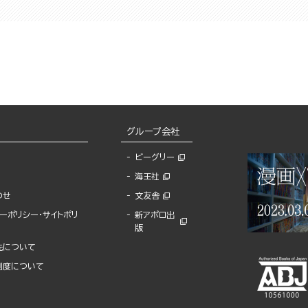
グループ会社
ビーグリー
海王社
わせ
文友舎
ーポリシー・サイトポリ
新アポロ出
版
先について
制度について