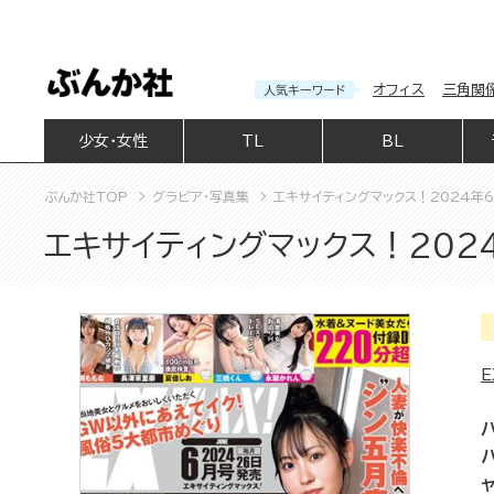
オフィス
三角関
人気キーワード
少女・女性
TL
BL
ぶんか社TOP
グラビア・写真集
エキサイティングマックス！2024年6
エキサイティングマックス！2024
E