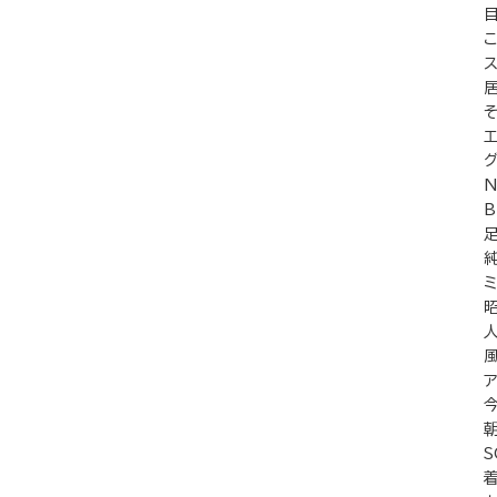
ス
ミ
着