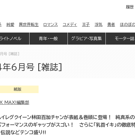
履歴
係
純愛
異世界転生
ロマンス
コメディ
王子
浮気
勇者
ほのぼ
ライトノベル
青年・一般
グラビア・写真集
モーター誌
月号 [雑誌]
年6月号 [雑誌]
紙版
X MAX!編集部
ハイレグクイーン林田百加チャンが表紙＆巻頭に登場！ 純真系の
パフォーマンスのギャップがスゴい！ さらに「乳首イキ」の徹底
ャ伝説などテンコ盛り!!