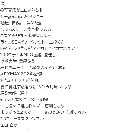
目次
この写真集がエロい対決!!
ターgossipワイドショー
居酒屋 まるよ 第76話
それでもカレーは食べ物である
エロスの寄り道〜本橋信宏伝〜
グラドルSEXYワークアウト 三橋くん
NEWトレンド“乳首”でイカせてイカされたい！
B100グラドルNEO図鑑 夏佳しお
足ツボ大陸 美森ふう
純白ビキニーズ 片瀬かのん・谷まお莉
スEXMAX2024速報!!
昭和“ムチャクチャ”伝説
人妻に蔓延する淫らな“シン五月病”とは？
風俗５大都市巡り
アタック西本のペロペロ・劇場
今日も彼女に埋もれたい 恋渕ももな
朝までずっと2人で…… ＃みっかい 永瀬かれん
SODニューススクランブル
エロ 立夏