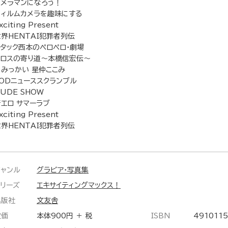
カメラマンになろう！
フィルムカメラを趣味にする
xciting Present
世界HENTAI犯罪者列伝
アタック西本のペロペロ・劇場
エロスの寄り道〜本橋信宏伝〜
＃みっかい 星仲ここみ
SODニューススクランブル
UDE SHOW
着エロ サマーラブ
xciting Present
世界HENTAI犯罪者列伝
ジャンル
グラビア・写真集
シリーズ
エキサイティングマックス！
出版社
文友舎
定価
本体900円 ＋ 税
ISBN
491011