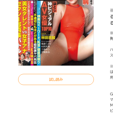
試し読み
G
M