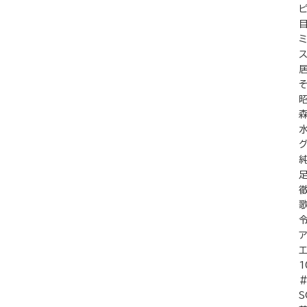
ミ
ス
グ