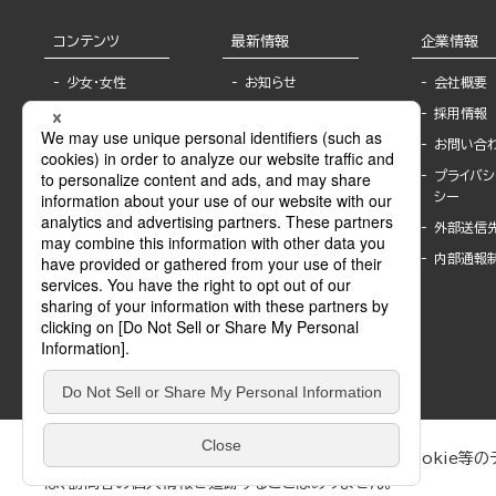
コンテンツ
最新情報
企業情報
少女・女性
お知らせ
会社概要
TL
フェア・イベント情
採用情報
報
BL
お問い合
書店様へ
ライトノベル
プライバシ
海外ライセンシー
シー
青年・一般
公式SNSアカウ
外部送信
グラビア・写真
ント
集
内部通報
作家一覧
モーター誌
Keyword list
SPECIAL
Author list
Sublicense
マンガよもん
が
試し読み
ぶんか社が運営するサイトでは、利便性向上のためにCookie等のデ
は、訪問者の個人情報を追跡することはありません。