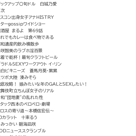
ピックアップ〇旬ドル 白城乃愛
目次
スコン出身女子アナHISTRY
ターgossipワイドショー
居酒屋 まるよ 第69話
それでもカレーは食べ物である
昭和遺産的飲み横散歩
森咲智美のラブホ淫百景
水着で乾杯！最旬クラフトビール
ラドルSEXYワークアウト イ・リン
純白ビキニーズ 蒼馬月葵・累累
足ツボ大陸 湊みそら
徹底攻略！ 娘みたいな年のGALとSEXしたい！
歌舞伎町立ちんぼ女子のリアル
令和“団地妻”の乱れた性
アタック西本のペロペロ・劇場
エロスの寄り道〜本橋信宏伝〜
10カラット 十束るう
＃みっかい 朝海凪咲
SODニューススクランブル