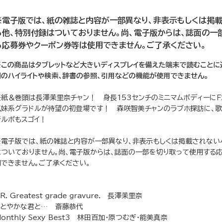
※電子版では、紙の雑誌と内容が一部異なり、非表示もしくは掲
る他、特別付録はついておりません。尚、電子版からは、誌面の一
る応募券やクーポン券等は使用できません。ご了承ください。
※この商品はタブレットなど大きいディスプレイを備えた端末で読むことに
列のハイライトや検索、辞書の参照、引用などの機能が使用できません。
表紙＆巻頭は長澤茉里奈チャン！ 身長153センチのミニマムボディーにＦ
気妹系グラドルが待望の初登場です！ 森咲智美チャンのラブホ探訪に、
新ルポもスゴイ！
※電子版では、紙の雑誌と内容が一部異なり、非表示もしくは掲載されない
はついておりません。尚、電子版からは、誌面の一部を切り取って使用する
用できません。ご了承ください。
R. Greatest grade gravure. 長澤茉里奈
しとやかな君と… 斎藤恭代
onthly Sexy Best3 林田百加・原つむぎ・能美真奈