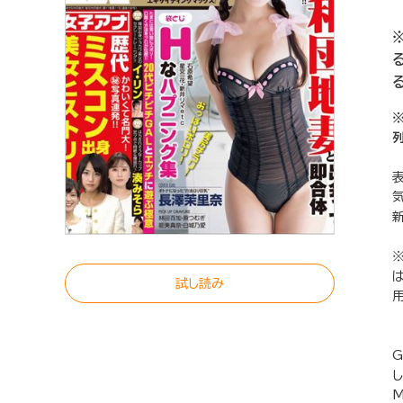
試し読み
G
M