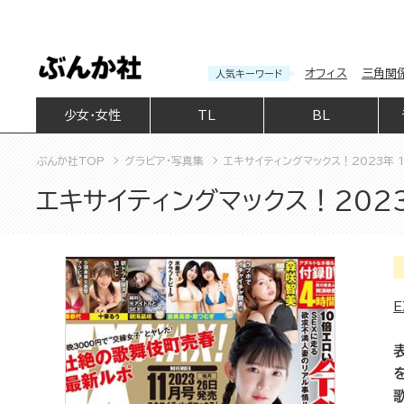
オフィス
三角関
人気キーワード
少女・女性
TL
BL
ぶんか社TOP
グラビア・写真集
エキサイティングマックス！2023年 1
エキサイティングマックス！2023
E