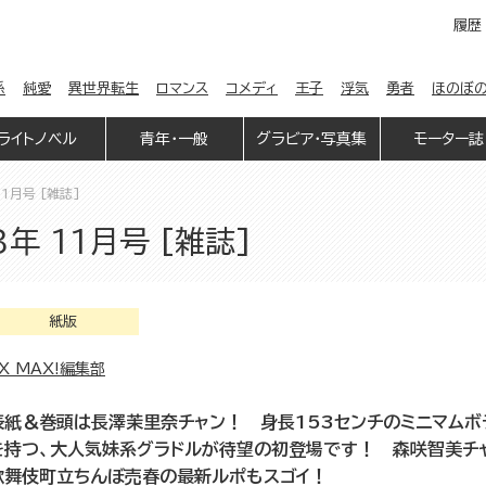
履歴
係
純愛
異世界転生
ロマンス
コメディ
王子
浮気
勇者
ほのぼ
ライトノベル
青年・一般
グラビア・写真集
モーター誌
1月号 [雑誌]
年 11月号 [雑誌]
紙版
X MAX!編集部
表紙＆巻頭は長澤茉里奈チャン！ 身長153センチのミニマムボ
を持つ、大人気妹系グラドルが待望の初登場です！ 森咲智美チ
歌舞伎町立ちんぼ売春の最新ルポもスゴイ！