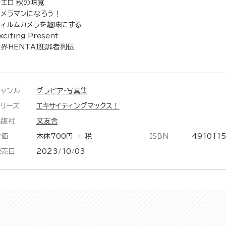
着エロ 秋の味覚
カメラマンになろう！
フィルムカメラを趣味にする
xciting Present
世界HENTAI犯罪者列伝
ジャンル
グラビア・写真集
シリーズ
エキサイティングマックス！
出版社
文友舎
定価
本体700円 ＋ 税
ISBN
491011
発売日
2023/10/03