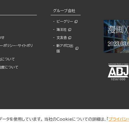
グループ会社
ビーグリー
海王社
わせ
文友舎
ーポリシー・サイトポリ
新アポロ出
版
先について
制度について
ータを使用しています。 当社のCookieについての詳細は、「
プライバシ