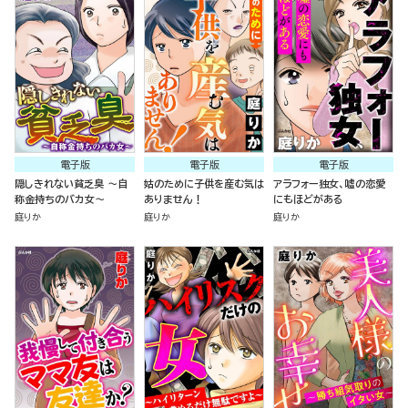
電子版
電子版
電子版
隠しきれない貧乏臭 ～自
姑のために子供を産む気は
アラフォー独女、嘘の恋愛
称金持ちのバカ女～
ありません！
にもほどがある
庭りか
庭りか
庭りか