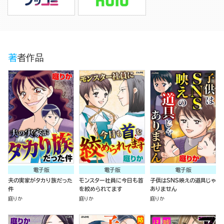
著者作品
電子版
電子版
電子版
夫の実家がタカり族だった
モンスター社員に今日も首
子供はSNS映えの道具じゃ
件
を絞められてます
ありません
庭りか
庭りか
庭りか