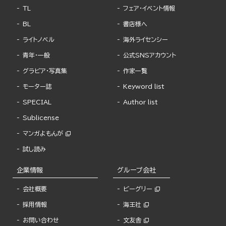
TL
フェア・イベント情報
BL
書店様へ
ライトノベル
海外ライセンシー
青年・一般
公式SNSアカウント
グラビア・写真集
作家一覧
モーター誌
Keyword list
SPECIAL
Author list
Sublicense
マンガよもんが
試し読み
企業情報
グループ会社
会社概要
ビーグリー
採用情報
海王社
お問い合わせ
文友舎