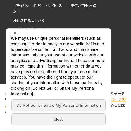
プライバシーポリシー・サイトポリ
新アポロ出版
シー
外部送信先について
内部通報制度について
ぶんか社が運営するサイトでは、利便性向上のためにCookie等のデータ
を使用しています。 当社のCookieについての詳細は、「
プライバシーポリ
シー
」をご覧ください。当サイトでは、訪問者の個人情報を追跡することは
ABJマークは、この電子書店・電子書籍配信サービスが、著作権者からコンテンツ使用許諾を
ありません。
得た正規版配信サービスであることを示す登録商標(登録番号 第6091713号)です。
ABJマークの詳細、ABJマークを掲示しているサービスの一覧はこちら。
https://aebs.or.jp/
同意する