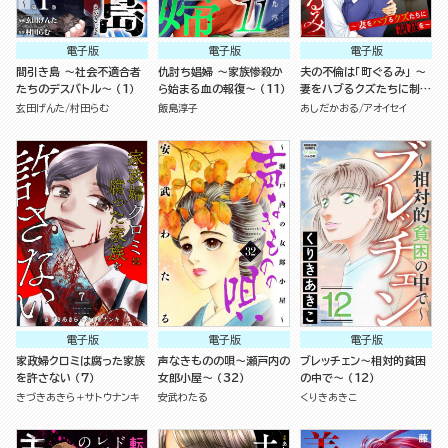
電子版
電子版
電子版
間引き島 ～社会不適合者
仇討ち娼婦 ～家族惨殺か
夫の不倫は「町ぐるみ」 ～
たちのデスバトル～ （1）
ら始まる血の報復～ （11）
妻をハブるクズたちに制裁
を～ （1）
玄田げんた
村田らむ
飯島淳子
あしだかおる
アオイセイ
電子版
電子版
電子版
家政婦クロミは腐った家族
声なきものの唄～瀬戸内の
ブレッチェン～相対的貧困
を許さない （7）
女郎小屋～ （32）
の中で～ （12）
きづきあきら＋サトウナンキ
安武わたる
くりきあきこ