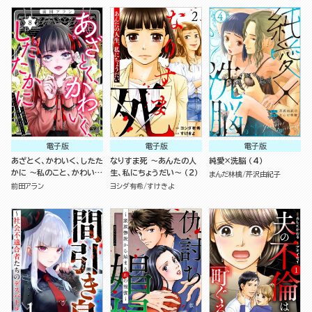
電子版
電子版
電子版
あざとく、かわいく、したた
なりすま死 ～あんたの人
純愛×洗脳 （4）
かに ～私のこと、かわいい
生、私にちょうだい～ （2）
まんだ林檎
芹沢由紀子
だけだと思ってた？～
前田アラン
ヨシダ有希
すけきよ
（8）