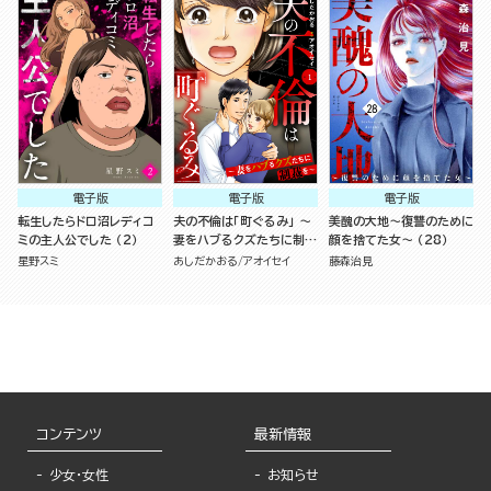
電子版
電子版
電子版
転生したらドロ沼レディコ
夫の不倫は「町ぐるみ」 ～
美醜の大地～復讐のために
ミの主人公でした （2）
妻をハブるクズたちに制裁
顔を捨てた女～ （28）
を～（分冊版）
星野スミ
あしだかおる
アオイセイ
藤森治見
コンテンツ
最新情報
少女・女性
お知らせ