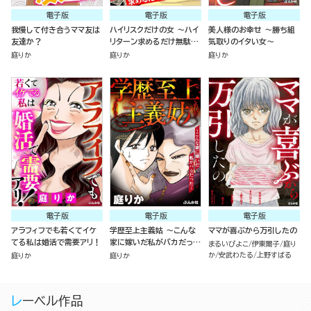
電子版
電子版
電子版
我慢して付き合うママ友は
ハイリスクだけの女 ～ハイ
美人様のお幸せ ～勝ち組
友達か？
リターン求めるだけ無駄で
気取りのイタい女～
すよ～
庭りか
庭りか
庭りか
電子版
電子版
電子版
アラフィフでも若くてイケ
学歴至上主義姑 ～こんな
ママが喜ぶから万引したの
てる私は婚活で需要アリ！
家に嫁いだ私がバカだった
まるいぴよこ
伊東爾子
庭り
～
か
安武わたる
上野すばる
庭りか
庭りか
レーベル作品