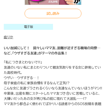
試し読み
電子版
庭りか
いい加減にして！ 図々しいママ友、距離が近すぎる職場の同僚…
など、「ウザすぎる友達」がテーマの作品集！
「私につきまとわないで!!」
友達のいない私にまとわりついて親友気取りをする女に辟易してい
た高校時代。
ウザい…ウザすぎる…！
母子家庭の私に家族自慢をするなんて正気!?
こんな女に友達ヅラされるくらいなら友達なんていないほうがマシ!!
卒業後、出産を期にスタートしたママ友づき合いに苦戦していると、
大嫌いだったあの女が再び私の前に現れて大波乱――!?
ママ友から都合よく使われてばかりいる読者からのSOS投稿を表題