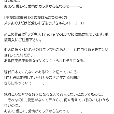
ないのに。
あまく、優しく、愛情がカラダから伝わって――…。
【不愛想御曹司】×【恋愛ぽんこつ女子】の
ズレまくりだけど愛しすぎるラブきゅんストーリー!!
※この作品は『ラブキス！more Vol.37』に収録されています。重
複購入にご注意下さい。
他人に振り回されるのはまっぴらごめん！ と自由な独身をエンジ
ョイしてた紬だが、
ある日突然不愛想なイケメンにさらわれそうになる。
現代日本でこんなことある!? と思っていたら、
「俺と君は婚約している」とかまさかすぎる展開が
さらに待っていて――…。
絶対こんなやつを好きになるなんてありえないと思ってたのに。
…それなのに、愛想がなくてデカくて、何を考えているのかもわから
ないのに。
あまく、優しく、愛情がカラダから伝わって――…。