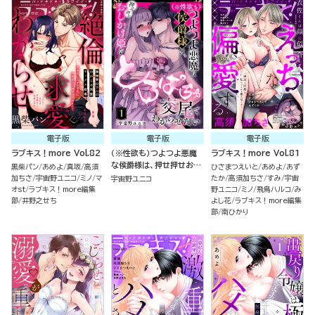
電子版
電子版
電子版
ラブキス！more Vol.82
（※性欲も）つよつよ悪魔
ラブキス！more Vol.81
な侯爵様は、押せ押せおし
黒柴パン
あめよ
真坂
高須
ひさまつえいと
あめよ
あず
かけ姫をとろぱちゅ交尾で
加ちさ
宇宙野ユニコ
ミノ
マ
たか
高須加ちさ
すみ
宇宙
宇宙野ユニコ
わからせたい（分冊版）
オst
ラブキス！more編集
野ユニコ
ミノ
飛鳥ハルコ
み
部
井野之せち
よし花
ラブキス！more編集
部
南ひかり