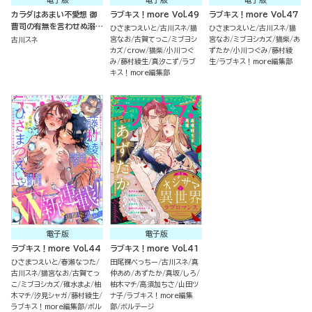
カラダはあまい不愛想 御
ラブキス！more Vol.49
ラブキス！more Vol.47
曹司の有無を言わせぬ溺愛
ひさまつえいと
古川スネ
猫
ひさまつえいと
古川スネ
猫
交渉
宮なお
古賀てっこ
ミブヨシ
宮なお
ミブヨシカズ
猫柴
あ
古川スネ
カズ
crow
猫柴
小川つぐ
ずたか
小川つぐみ
藤村綾
み
藤村綾生
真汐こず
ラブ
生
ラブキス！more編集部
キス！more編集部
電子版
電子版
ラブキス！more Vol.44
ラブキス！more Vol.41
ひさまつえいと
春瀬なつた
田尾裸べっちー
古川スネ
真
古川スネ
猫宮なお
古賀てっ
仲あめ
あずたか
真坂
しろ
こ
ミブヨシカズ
碓水まよ
柚
柚木マチ
高須加ちさ
山田ツ
木マチ
汐見シャガ
藤村綾生
ナ子
ラブキス！more編集
ラブキス！more編集部
ボル
部
ボルテージ