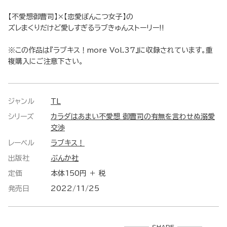
【不愛想御曹司】×【恋愛ぽんこつ女子】の
ズレまくりだけど愛しすぎるラブきゅんストーリー!!
※この作品は『ラブキス！more Vol.37』に収録されています。重
複購入にご注意下さい。
ジャンル
TL
シリーズ
カラダはあまい不愛想 御曹司の有無を言わせぬ溺愛
交渉
レーベル
ラブキス！
出版社
ぶんか社
定価
本体150円 ＋ 税
発売日
2022/11/25