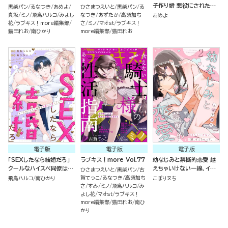
子作り婚 悪役にされた令
黒柴パン
るなつき
あめよ
ひさまつえいと
黒柴パン
る
嬢はイかされ啼かされ暴か
真坂
ミノ
飛鳥ハルコ
みよし
なつき
あずたか
高須加ち
あめよ
れる （2）
花
ラブキス！more編集部
さ
ミノ
マオst
ラブキス！
猫田れお
南ひかり
more編集部
猫田れお
電子版
電子版
電子版
「SEXしたなら結婚だろ」
ラブキス！more Vol.77
幼なじみと禁断的恋愛 越
クールなハイスペ同僚は執
えちゃいけない一線、イっ
ひさまつえいと
黒柴パン
古
着ヤバ男でした!?（分冊
ちゃって… （2）
賀てっこ
るなつき
高須加ち
飛鳥ハルコ
南ひかり
こぽりヌち
版）
さ
すみ
ミノ
飛鳥ハルコ
み
よし花
マオst
ラブキス！
more編集部
猫田れお
南ひ
かり