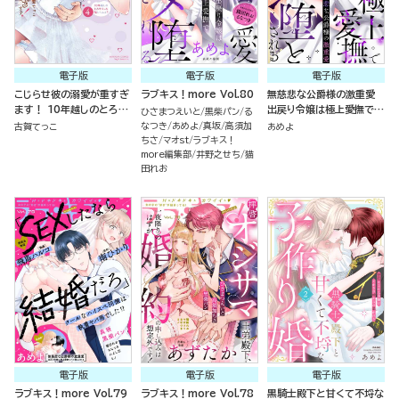
電子版
電子版
電子版
こじらせ彼の溺愛が重すぎ
ラブキス！more Vol.80
無慈悲な公爵様の激重愛
ます！ 10年越しのとろ甘
出戻り令嬢は極上愛撫でハ
ひさまつえいと
黒柴パン
る
えっち試してみる？ （4）
メ堕とされる（分冊版）
なつき
あめよ
真坂
高須加
古賀てっこ
あめよ
ちさ
マオst
ラブキス！
more編集部
井野之せち
猫
田れお
電子版
電子版
電子版
ラブキス！more Vol.79
ラブキス！more Vol.78
黒騎士殿下と甘くて不埒な