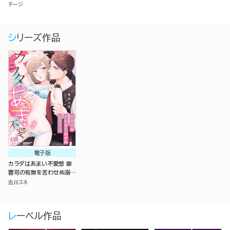
テージ
シリーズ作品
電子版
カラダはあまい不愛想 御
曹司の有無を言わせぬ溺愛
交渉
古川スネ
レーベル作品