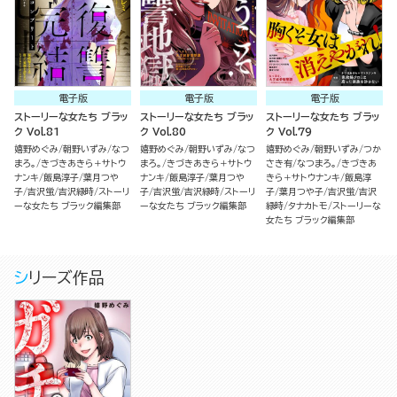
電子版
電子版
電子版
ストーリーな女たち ブラッ
ストーリーな女たち ブラッ
ストーリーな女たち ブラッ
ク Vol.81
ク Vol.80
ク Vol.79
嬉野めぐみ
朝野いずみ
なつ
嬉野めぐみ
朝野いずみ
なつ
嬉野めぐみ
朝野いずみ
つか
まろ。
きづきあきら＋サトウ
まろ。
きづきあきら＋サトウ
さき有
なつまろ。
きづきあ
ナンキ
飯島淳子
葉月つや
ナンキ
飯島淳子
葉月つや
きら＋サトウナンキ
飯島淳
子
吉沢蛍
吉沢緑時
ストーリ
子
吉沢蛍
吉沢緑時
ストーリ
子
葉月つや子
吉沢蛍
吉沢
ーな女たち ブラック編集部
ーな女たち ブラック編集部
緑時
タナカトモ
ストーリーな
女たち ブラック編集部
シリーズ作品