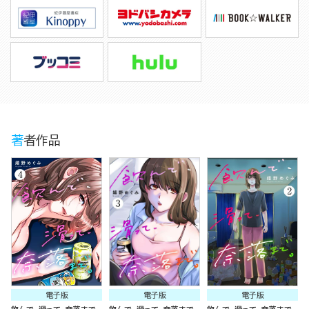
著者作品
電子版
電子版
電子版