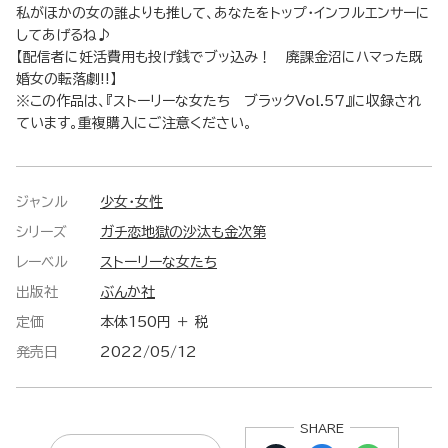
私がほかの女の誰よりも推して、あなたをトップ・インフルエンサーに
してあげるね♪
【配信者に妊活費用も投げ銭でブッ込み！ 廃課金沼にハマった既
婚女の転落劇!!】
※この作品は、『ストーリーな女たち ブラックVol.57』に収録され
ています。重複購入にご注意ください。
ジャンル
少女・女性
シリーズ
ガチ恋地獄の沙汰も金次第
レーベル
ストーリーな女たち
出版社
ぶんか社
定価
本体150円 ＋ 税
発売日
2022/05/12
SHARE