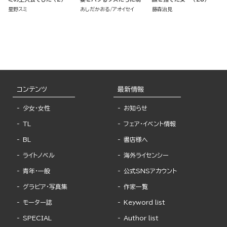
を～（分冊版）
星野スミ
あしだかおる
アオイセイ
藤森治見
コンテンツ
最新情報
少女・女性
お知らせ
TL
フェア・イベント情報
BL
書店様へ
ライトノベル
海外ライセンシー
青年・一般
公式SNSアカウント
グラビア・写真集
作家一覧
モーター誌
Keyword list
SPECIAL
Author list