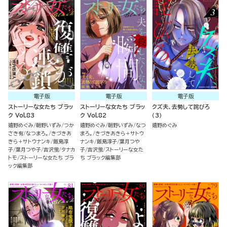
電子版
電子版
電子版
ストーリーな女たち ブラッ
ストーリーな女たち ブラッ
クズ夫、去勢して詫びろ
ク Vol.83
ク Vol.82
（3）
嬉野めぐみ
朝野いずみ
つか
嬉野めぐみ
朝野いずみ
なつ
嬉野めぐみ
さき有
なつまろ。
きづきあ
まろ。
きづきあきら＋サトウ
きら＋サトウナンキ
飯島淳
ナンキ
飯島淳子
葉月つや
子
葉月つや子
吉沢蛍
タナカ
子
吉沢蛍
ストーリーな女た
トモ
ストーリーな女たち ブラ
ち ブラック編集部
ック編集部