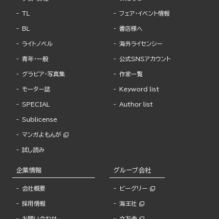
TL
フェア・イベント情報
BL
書店様へ
ライトノベル
海外ライセンシー
青年・一般
公式SNSアカウント
グラビア・写真集
作家一覧
モーター誌
Keyword list
SPECIAL
Author list
Sublicense
マンガよもんが
試し読み
企業情報
グループ会社
会社概要
ビーグリー
採用情報
海王社
お問い合わせ
文友舎