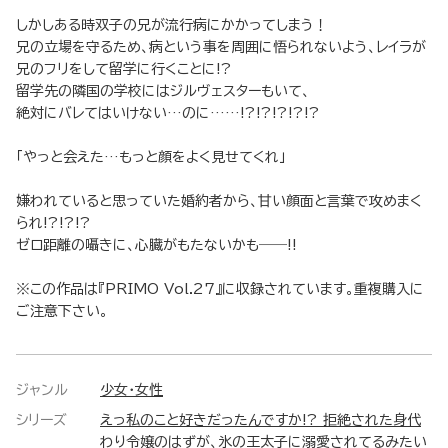
しかしある時双子の兄が流行病にかかってしまう！
兄の立場を守るため、病という事を周囲に悟られないよう、レイラが
兄のフリをして留学に行くことに!?
留学先の隣国の学校にはジルヴェスターもいて、
絶対にバレてはいけない…のに……!?!?!?!?!?
「やっと会えた…もっと顔をよく見せてくれ」
嫌われていると思っていた婚約者から、甘い顔面と言葉で攻めまく
られ!?!?!?
ゼロ距離の囁きに、心臓がもたないかも――!!
※この作品は『PRIMO Vol.27』に収録されています。重複購入に
ご注意下さい。
ジャンル
少女・女性
シリーズ
えっ私のこと好きだったんですか!? 拒絶された身代
わり令嬢のはずが、氷の王太子に溺愛されてるみたい