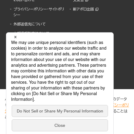
プライバシーポリシー・サイトポリ
新アポロ出版
シー
外部送信先について
内部通報制度について
ぶんか社が運営するサイトでは、利便性向上のためにCookie等のデータ
を使用しています。 当社のCookieについての詳細は、「
プライバシーポリ
シー
」をご覧ください。当サイトでは、訪問者の個人情報を追跡することは
ABJマークは、この電子書店・電子書籍配信サービスが、著作権者からコンテンツ使用許諾を
ありません。
得た正規版配信サービスであることを示す登録商標(登録番号 第6091713号)です。
ABJマークの詳細、ABJマークを掲示しているサービスの一覧はこちら。
https://aebs.or.jp/
同意する