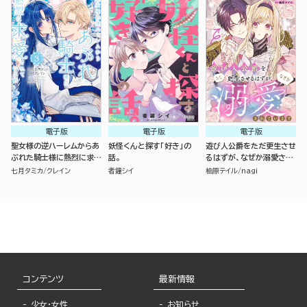
電子版
電子版
電子版
聖女様の逆ハーレムからあ
妖怪くんと探す「好き」の
遊び人公爵をただ更生させ
ぶれた騎士様に熱烈に求愛
話。
るはずが、なぜか溺愛され
されている件 （3）
ています（単話版）
七月タミカ
クレイン
者鐘シイ
柚原テイル
nagi
コンテンツ
最新情報
少女・女性
お知らせ