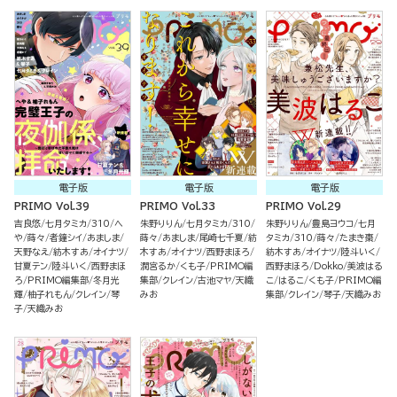
電子版
電子版
電子版
PRIMO Vol.39
PRIMO Vol.33
PRIMO Vol.29
吉良悠
七月タミカ
310
へ
朱野りりん
七月タミカ
310
朱野りりん
豊島ヨウコ
七月
や
蒔々
者鐘シイ
あましま
蒔々
あましま
尾崎七千夏
紡
タミカ
310
蒔々
たまき棗
天野なえ
紡木すあ
オイナツ
木すあ
オイナツ
西野まほろ
紡木すあ
オイナツ
陸斗いく
甘夏テン
陸斗いく
西野まほ
潤宮るか
くも子
PRIMO編
西野まほろ
Dokko
美波はる
ろ
PRIMO編集部
冬月光
集部
クレイン
古池マヤ
天織
こ
はるこ
くも子
PRIMO編
輝
柚子れもん
クレイン
琴
みお
集部
クレイン
琴子
天織みお
子
天織みお