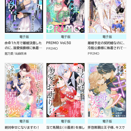
電子版
電子版
電子版
余命1カ月で離婚決意した
PRIMO Vol.58
離婚予定の契約婚なのに、
のに、溺愛侯爵様に執着さ
冷酷公爵様に執着されてい
PRIMO
れて困ってます（単話版）
ます （5）
館乃愛
当麻咲来
PRIMO
電子版
電子版
電子版
絶対幸せになりますわ！
当て馬騎士（※義弟）を推し
拝啓黒騎士王子様、キスで