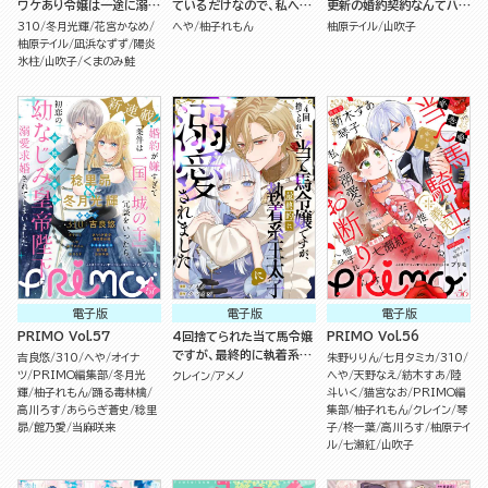
ワケあり令嬢は一途に溺愛
ているだけなので、私への
更新の婚約契約なんてハー
される アンソロジーコミッ
溺愛はお断りです！（分冊
ドル激高です！（単話版）
310
冬月光輝
花宮かなめ
へや
柚子れもん
柚原テイル
山吹子
ク
版）
柚原テイル
凪浜なずず
陽炎
氷柱
山吹子
くまのみ鮭
電子版
電子版
電子版
PRIMO Vol.57
4回捨てられた当て馬令嬢
PRIMO Vol.56
ですが、最終的に執着系王
吉良悠
310
へや
オイナ
朱野りりん
七月タミカ
310
太子に溺愛されました（単
ツ
PRIMO編集部
冬月光
へや
天野なえ
紡木すあ
陸
クレイン
アメノ
話版）
輝
柚子れもん
踊る毒林檎
斗いく
猫宮なお
PRIMO編
高川ろす
あららぎ蒼史
稔里
集部
柚子れもん
クレイン
琴
昴
館乃愛
当麻咲来
子
柊一葉
高川ろす
柚原テイ
ル
七瀬紅
山吹子