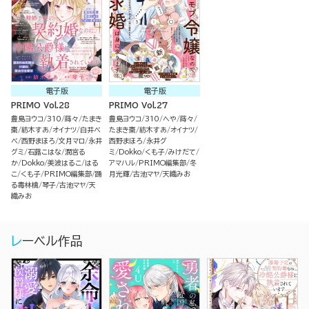
電子版
電子版
PRIMO Vol.28
PRIMO Vol.27
豊島ヨウコ
310
蒔々
たまき
豊島ヨウコ
310
へや
蒔々
棗
紡木すあ
オイナツ
白井べ
たまき棗
紡木すあ
オイナツ
べ
西野まほろ
文月マロ
永井
西野まほろ
永井グ
グミ
石蕗こはな
潤宮る
ミ
Dokko
くも子
みけだて
か
Dokko
美波はるこ
はる
アマハル
PRIMO編集部
冬
こ
くも子
PRIMO編集部
踊
月光輝
古池マヤ
天織みお
る毒林檎
琴子
古池マヤ
天
織みお
レーベル作品