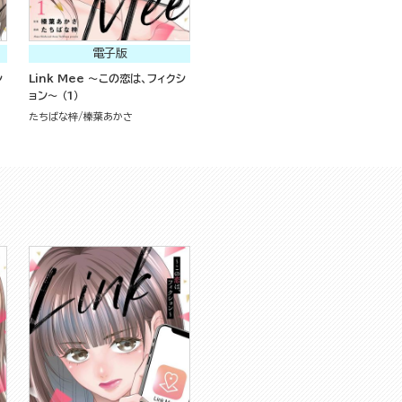
電子版
シ
Link Mee ～この恋は、フィクシ
ョン～ （1）
たちばな梓
榛葉あかさ