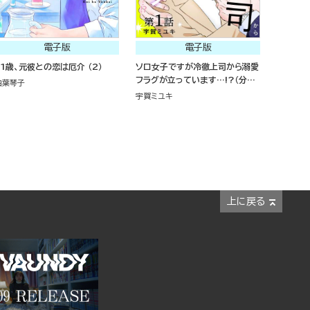
電子版
電子版
31歳、元彼との恋は厄介 （2）
ソロ女子ですが冷徹上司から溺愛
フラグが立っています…!?（分冊
白葉琴子
版）
宇賀ミユキ
上に戻る