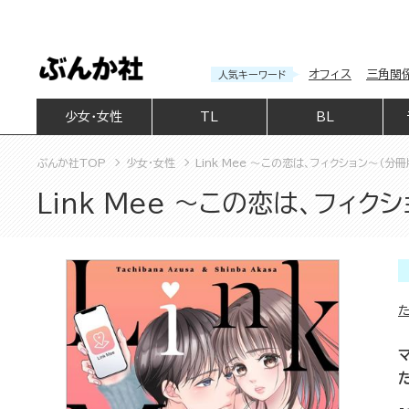
オフィス
三角関
人気キーワード
少女・女性
TL
BL
ぶんか社TOP
少女・女性
Link Mee ～この恋は、フィクション～（分冊
Link Mee ～この恋は、フィク