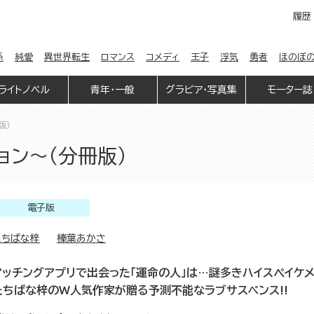
履歴
係
純愛
異世界転生
ロマンス
コメディ
王子
浮気
勇者
ほのぼ
ライトノベル
青年・一般
グラビア・写真集
モーター誌
版）
ション～（分冊版）
電子版
たちばな梓
榛葉あかさ
マッチングアプリで出会った「運命の人」は…謎多きハイスぺイケメ
たちばな梓のW人気作家が贈る予測不能なラブサスペンス!!