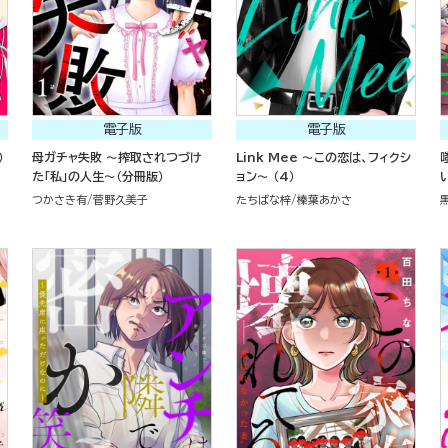
電子版
電子版
）
母ガチャ失敗 ～搾取されつづけ
Link Mee ～この恋は、フィクシ
た「私」の人生～（分冊版）
ョン～ （4）
い
つかさき有
菅野久美子
たちばな梓
榛葉あかさ