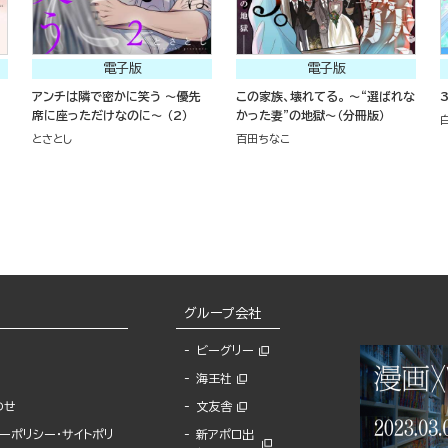
電子版
電子版
アンチは隣で密かに笑う ～優先
この家族、壊れてる。 ～“選ばれな
席に座っただけなのに～ （2）
かった妻”の地獄～（分冊版）
とさとし
百田ちなこ
グループ会社
ビーグリー
海王社
わせ
文友舎
ーポリシー・サイトポリ
新アポロ出