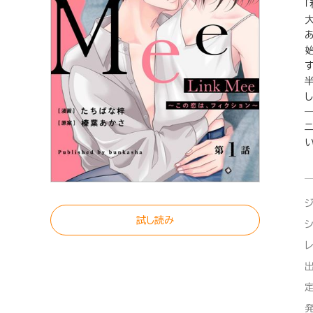
し
い
試し読み