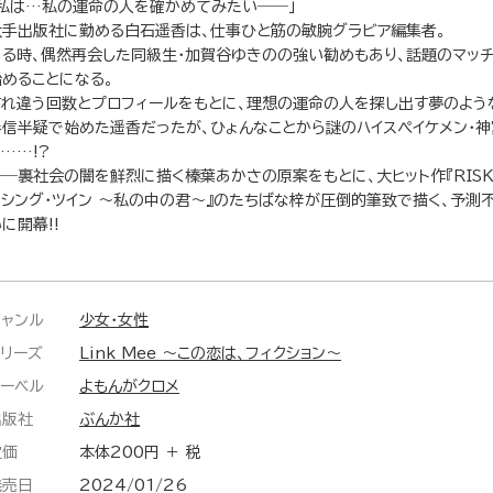
「私は…私の運命の人を確かめてみたい――」
大手出版社に勤める白石遥香は、仕事ひと筋の敏腕グラビア編集者。
ある時、偶然再会した同級生・加賀谷ゆきのの強い勧めもあり、話題のマッチ
始めることになる。
すれ違う回数とプロフィールをもとに、理想の運命の人を探し出す夢のよう
半信半疑で始めた遥香だったが、ひょんなことから謎のハイスぺイケメン・
……!?
――裏社会の闇を鮮烈に描く榛葉あかさの原案をもとに、大ヒット作『RISK
ニシング・ツイン ～私の中の君～』のたちばな梓が圧倒的筆致で描く、予測
に開幕!!
ジャンル
少女・女性
シリーズ
Link Mee ～この恋は、フィクション～
レーベル
よもんがクロメ
出版社
ぶんか社
定価
本体200円 ＋ 税
発売日
2024/01/26