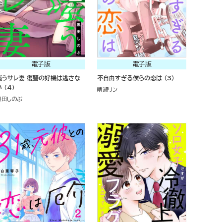
電子版
電子版
嗤うサレ妻 復讐の好機は逃さな
不自由すぎる僕らの恋は （3）
 （4）
晴瀬リン
黒田しのぶ