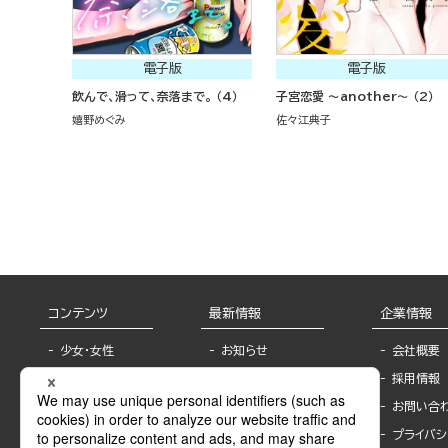
電子版
電子版
飲んで、滑って、奈落まで。 （4）
子宮恋愛 ～another～ （2）
嬉野めぐみ
佐々江典子
コンテンツ
最新情報
企業情報
少女・女性
お知らせ
会社概要
TL
フェア・イベント情
採用情報
報
BL
お問い合
書店様へ
ライトノベル
プライバシ