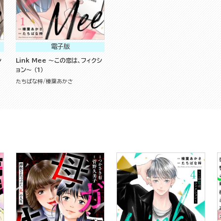
電子版
シ
Link Mee ～この恋は、フィクシ
ョン～ （1）
たちばな梓
榛葉あかさ