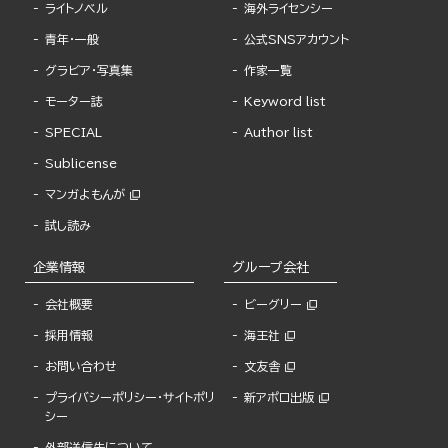
ライトノベル
海外ライセンシー
青年・一般
公式SNSアカウント
グラビア・写真集
作家一覧
モーター誌
Keyword list
SPECIAL
Author list
Sublicense
マンガよもんが
試し読み
企業情報
グループ会社
会社概要
ビーグリー
採用情報
海王社
お問い合わせ
文友舎
プライバシーポリシー・サイトポリ
新アポロ出版
シー
外部送信先について