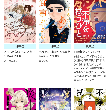
電子版
電子版
電子版
あきらめないでよ、さとり
それでも、あなたと食事が
comicタント Vol.79
ちゃん（分冊版）
したい。（分冊版）
水槻れん
沖田×華
あさひよ
ひ
狼
谷口菜津子
川泉ポメ
さくましおり
森マシミ
ひぐちにちほ
さくましお
り
comicタント編集部
稲村
カブネ
天池康夫
meeco
冴
時涼月
森マシミ
真田往里
藤
原嗚呼子
ゆーぐち