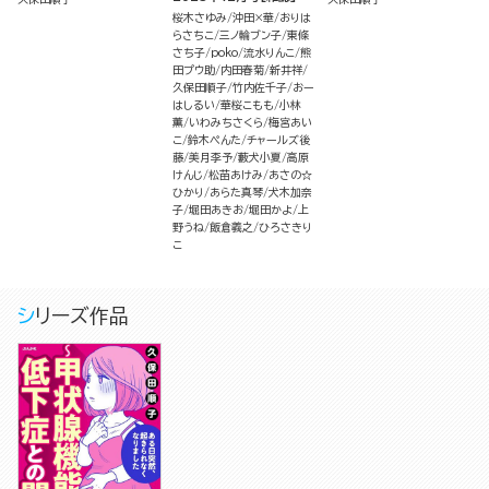
桜木さゆみ
沖田×華
おりは
らさちこ
三ノ輪ブン子
東條
さち子
poko
流水りんこ
熊
田プウ助
内田春菊
新井祥
久保田順子
竹内佐千子
おー
はしるい
華桜こもも
小林
薫
いわみちさくら
梅宮あい
こ
鈴木ぺんた
チャールズ後
藤
美月李予
藪犬小夏
高原
けんじ
松苗あけみ
あさの☆
ひかり
あらた真琴
犬木加奈
子
堀田あきお
堀田かよ
上
野うね
飯倉義之
ひろさきり
こ
シリーズ作品