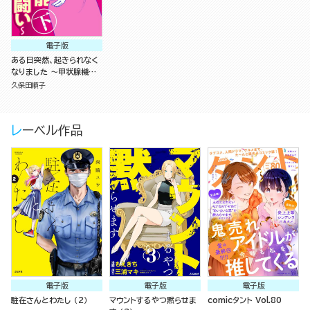
電子版
ある日突然、起きられなく
なりました ～甲状腺機能
低下症との闘い～ （下）
久保田順子
レーベル作品
電子版
電子版
電子版
駐在さんとわたし （2）
マウントするやつ黙らせま
comicタント Vol.80