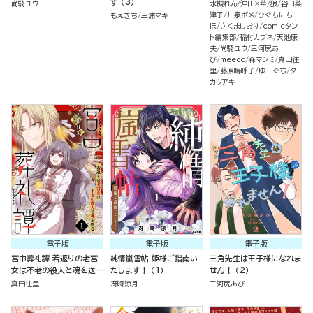
す （3）
尚騎ユウ
水槻れん
沖田×華
狼
谷口菜
津子
川泉ポメ
ひぐちにち
もえきち
三浦マキ
ほ
さくましおり
comicタン
ト編集部
稲村カブネ
天池康
夫
尚騎ユウ
三河尻あ
び
meeco
森マシミ
真田往
里
藤原嗚呼子
ゆーぐち
タ
カツアキ
電子版
電子版
電子版
宮中葬礼譚 若返りの老宮
純情嵐雪帖 姫様ご指南い
三角先生は王子様になれま
女は不老の役人と魂を送る
たします！ （1）
せん！ （2）
（分冊版）
真田往里
冴時涼月
三河尻あび