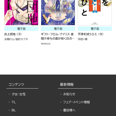
電子版
電子版
電子版
炎上団地 （3）
ギフト・フロム・アイリス 夜
不浄を拭うひと （9）
明け待ちの君が咲く日の物
水槻れん
稲村カブネ
沖田×華
語 （1）
meeco
コンテンツ
最新情報
少女・女性
お知らせ
TL
フェア・イベント情報
BL
書店様へ