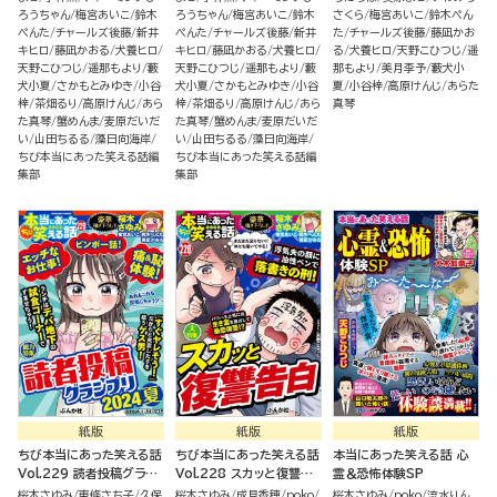
ろうちゃん
梅宮あいこ
鈴木
ろうちゃん
梅宮あいこ
鈴木
さくら
梅宮あいこ
鈴木ぺん
ぺんた
チャールズ後藤
新井
ぺんた
チャールズ後藤
新井
た
チャールズ後藤
藤凪かお
キヒロ
藤凪かおる
犬養ヒロ
キヒロ
藤凪かおる
犬養ヒロ
る
犬養ヒロ
天野こひつじ
遥
天野こひつじ
遥那もより
藪
天野こひつじ
遥那もより
藪
那もより
美月李予
藪犬小
犬小夏
さかもとみゆき
小谷
犬小夏
さかもとみゆき
小谷
夏
小谷梓
高原けんじ
あらた
梓
茶畑るり
高原けんじ
あら
梓
茶畑るり
高原けんじ
あら
真琴
た真琴
蟹めんま
麦原だいだ
た真琴
蟹めんま
麦原だいだ
い
山田ちるる
藻日向海岸
い
山田ちるる
藻日向海岸
ちび本当にあった笑える話編
ちび本当にあった笑える話編
集部
集部
紙版
紙版
紙版
ちび本当にあった笑える話
ちび本当にあった笑える話
本当にあった笑える話 心
Vol.229 読者投稿グラン
Vol.228 スカッと復讐告
霊＆恐怖体験SP
プリ2024夏
白
桜木さゆみ
東條さち子
久保
桜木さゆみ
成見香穂
poko
桜木さゆみ
poko
流水りん