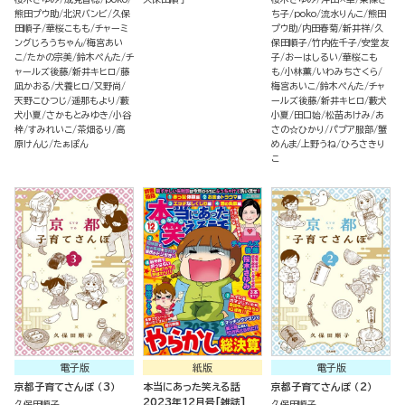
熊田プウ助
北沢バンビ
久保
ち子
poko
流水りんこ
熊田
田順子
華桜こもも
チャーミ
プウ助
内田春菊
新井祥
久
ングじろうちゃん
梅宮あい
保田順子
竹内佐千子
安堂友
こ
たかの宗美
鈴木ぺんた
チ
子
おーはしるい
華桜こも
ャールズ後藤
新井キヒロ
藤
も
小林薫
いわみちさくら
凪かおる
犬養ヒロ
又野尚
梅宮あいこ
鈴木ぺんた
チャ
天野こひつじ
遥那もより
藪
ールズ後藤
新井キヒロ
藪犬
犬小夏
さかもとみゆき
小谷
小夏
田口始
松苗あけみ
あ
梓
すみれいこ
茶畑るり
高
さの☆ひかり
パプア服部
蟹
原けんじ
たぁぽん
めんま
上野うね
ひろさきり
こ
電子版
紙版
電子版
京都子育てさんぽ （3）
本当にあった笑える話
京都子育てさんぽ （2）
2023年12月号[雑誌]
久保田順子
久保田順子