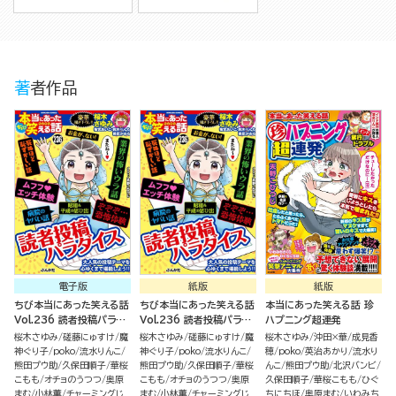
著者作品
電子版
紙版
紙版
ちび本当にあった笑える話
ちび本当にあった笑える話
本当にあった笑える話 珍
Vol.236 読者投稿パラダ
Vol.236 読者投稿パラダ
ハプニング超連発
イス
イス
桜木さゆみ
磋藤にゅすけ
魔
桜木さゆみ
磋藤にゅすけ
魔
桜木さゆみ
沖田×華
成見香
神ぐり子
poko
流水りんこ
神ぐり子
poko
流水りんこ
穂
poko
英治あかり
流水り
熊田プウ助
久保田順子
華桜
熊田プウ助
久保田順子
華桜
んこ
熊田プウ助
北沢バンビ
こもも
オチョのうつつ
奥原
こもも
オチョのうつつ
奥原
久保田順子
華桜こもも
ひぐ
まむ
小林薫
チャーミングじ
まむ
小林薫
チャーミングじ
ちにちほ
奥原まむ
いわみち