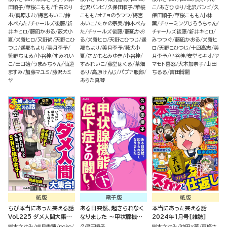
田順子
華桜こもも
千石のり
北沢バンビ
久保田順子
華桜
こ
あさひゆり
北沢バンビ
久
お
奥原まむ
梅宮あいこ
鈴
こもも
オチョのうつつ
梅宮
保田順子
華桜こもも
小林
木ぺんた
チャールズ後藤
新
あいこ
たかの宗美
鈴木ぺん
薫
チャーミングじろうちゃん
井キヒロ
藤凪かおる
薮犬小
た
チャールズ後藤
藤凪かお
チャールズ後藤
新井キヒロ
夏
犬養ヒロ
又野尚
天野こひ
る
犬養ヒロ
天野こひつじ
遥
みつつぐ
藤凪かおる
犬養ヒ
つじ
遥那もより
美月李予
那もより
美月李予
藪犬小
ロ
天野こひつじ
十凪高志
美
笹野ちはる
小谷梓
すみれい
夏
さかもとみゆき
小谷梓
月李予
小谷梓
安堂ミキオ
ヤ
こ
田口始
うまみちゃん
仙道
すみれいこ
藤堂はくる
茶畑
マモト喜怒
犬木加奈子
山田
ますみ
加藤マユミ
藤沢カミ
るり
高原けんじ
パプア服部
ちるる
吉田博嗣
ヤ
あらた真琴
紙版
電子版
紙版
ちび本当にあった笑える話
ある日突然、起きられなく
本当にあった笑える話
Vol.225 ダメ人間大集
なりました ～甲状腺機能
2024年1月号[雑誌]
合！
低下症との闘い～ （下）
桜木さゆみ
成見香穂
poko
久保田順子
桜木さゆみ
沖田×華
東條さ