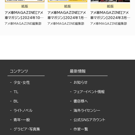
紙版
紙版
紙版
アメ車MAGAZINE【アメ
アメ車MAGAZINE【アメ
アメ車MAGAZINE【アメ
車マガジン】2024年10月
車マガジン】2024年1月号
車マガジン】2024年3月号
号 [雑誌]
[雑誌]
[雑誌]
アメ車MAGAZINE編集部
アメ車MAGAZINE編集部
アメ車MAGAZINE編集部
コンテンツ
最新情報
少女・女性
お知らせ
TL
フェア・イベント情報
BL
書店様へ
ライトノベル
海外ライセンシー
青年・一般
公式SNSアカウント
グラビア・写真集
作家一覧