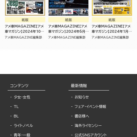
紙版
紙版
紙版
アメ車MAGAZINE【アメ
アメ車MAGAZINE【アメ
アメ車MAGAZINE【アメ
車マガジン】2024年10月
車マガジン】2024年6月号
車マガジン】2024年1月号
号 [雑誌]
[雑誌]
[雑誌]
アメ車MAGAZINE編集部
アメ車MAGAZINE編集部
アメ車MAGAZINE編集部
コンテンツ
最新情報
少女・女性
お知らせ
TL
フェア・イベント情報
BL
書店様へ
ライトノベル
海外ライセンシー
青年・一般
公式SNSアカウント