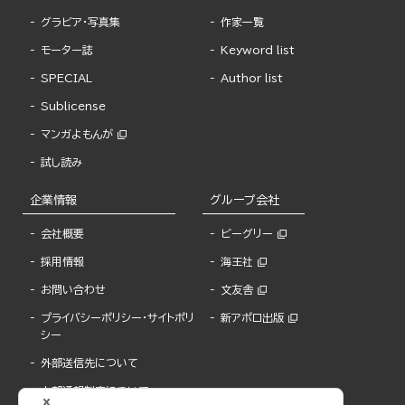
グラビア・写真集
作家一覧
モーター誌
Keyword list
SPECIAL
Author list
Sublicense
マンガよもんが
試し読み
企業情報
グループ会社
会社概要
ビーグリー
採用情報
海王社
お問い合わせ
文友舎
プライバシーポリシー・サイトポリ
新アポロ出版
シー
外部送信先について
内部通報制度について