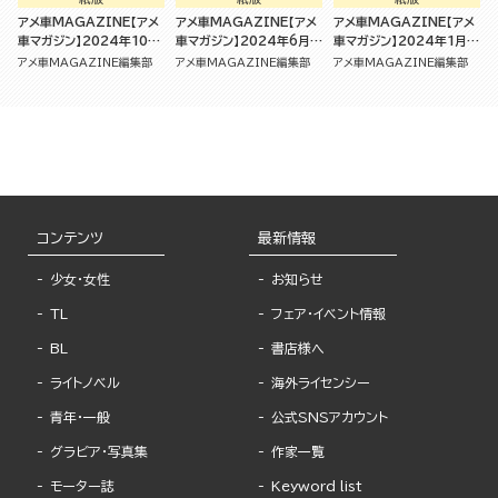
アメ車MAGAZINE【アメ
アメ車MAGAZINE【アメ
アメ車MAGAZINE【アメ
車マガジン】2024年10月
車マガジン】2024年6月号
車マガジン】2024年1月号
号 [雑誌]
[雑誌]
[雑誌]
アメ車MAGAZINE編集部
アメ車MAGAZINE編集部
アメ車MAGAZINE編集部
コンテンツ
最新情報
少女・女性
お知らせ
TL
フェア・イベント情報
BL
書店様へ
ライトノベル
海外ライセンシー
青年・一般
公式SNSアカウント
グラビア・写真集
作家一覧
モーター誌
Keyword list