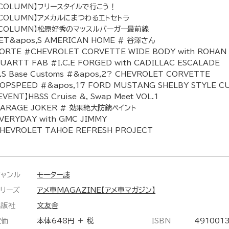
COLUMN】フリースタイルで行こう！
【COLUMN】アメカルにまつわるエトセトラ
【COLUMN】松原好秀のマッスルバーガー最前線
ET&apos,S AMERICAN HOME # 谷澤さん
ORTE #CHEVROLET CORVETTE WIDE BODY with ROHAN
UARTT FAB #I.C.E FORGED with CADILLAC ESCALADE
.S Base Customs #&apos,2? CHEVROLET CORVETTE
OPSPEED #&apos,17 FORD MUSTANG SHELBY STYLE C
EVENT】HBSS Cruise &, Swap Meet VOL.1
ARAGE JOKER # 効果絶大防錆ペイント
VERYDAY with GMC JIMMY
HEVROLET TAHOE REFRESH PROJECT
ジャンル
モーター誌
シリーズ
アメ車MAGAZINE【アメ車マガジン】
出版社
文友舎
定価
本体648円 ＋ 税
ISBN
491001