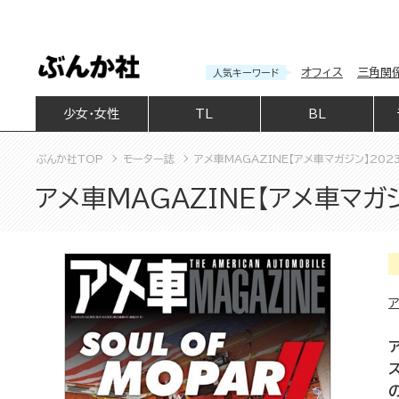
オフィス
三角関
人気キーワード
少女・女性
TL
BL
ぶんか社TOP
モーター誌
アメ車MAGAZINE【アメ車マガジン】202
アメ車MAGAZINE【アメ車マガジ
ア