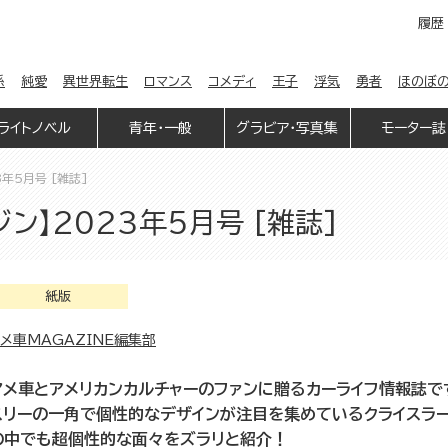
履歴
係
純愛
異世界転生
ロマンス
コメディ
王子
浮気
勇者
ほのぼ
ライトノベル
青年・一般
グラビア・写真集
モーター誌
3年5月号 [雑誌]
ン】2023年5月号 [雑誌]
紙版
メ車MAGAZINE編集部
アメ車とアメリカンカルチャーのファンに贈るカーライフ情報誌で
スリーの一角で個性的なデザインが注目を集めているクライスラ
の中でも超個性的な面々をズラリと紹介！