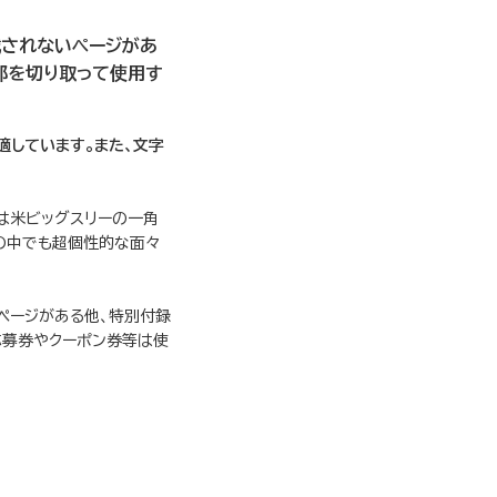
載されないページがあ
部を切り取って使用す
適しています。また、文字
は米ビッグスリーの一角
の中でも超個性的な面々
ページがある他、特別付録
応募券やクーポン券等は使