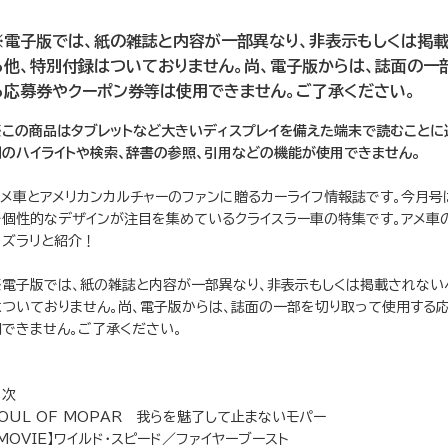
※電子版では、紙の雑誌と内容が一部異なり、非表示もしくは掲
る他、特別付録はついておりません。尚、電子版からは、誌面の一
る応募券やクーポン券等は使用できません。ご了承ください。
※この商品はタブレットなど大きいディスプレイを備えた端末で読むことに
列のハイライトや検索、辞書の参照、引用などの機能が使用できません。
アメ車とアメリカンカルチャーのファンに贈るカーライフ情報誌です。今月号
で個性的なデザインが注目を集めているクライスラー車の特集です。アメ車
をズラリと紹介！
※電子版では、紙の雑誌と内容が一部異なり、非表示もしくは掲載されない
はついておりません。尚、電子版からは、誌面の一部を切り取って使用する
用できません。ご了承ください。
目次
SOUL OF MOPAR 我らを魅了して止まないモパー
MOVIE】ワイルド・スピード／ファイヤーブースト